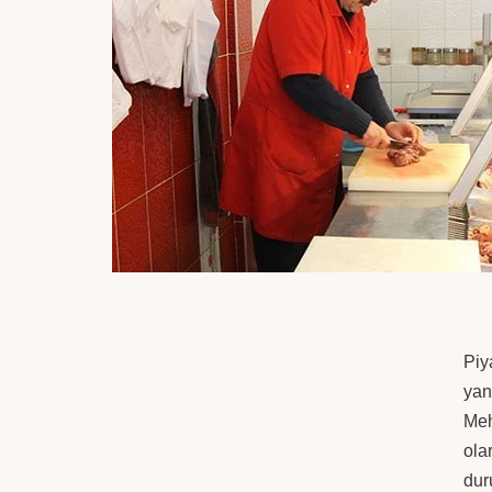
Piy
yan
Meh
ola
dur