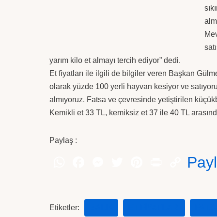
sık
alm
Mev
sat
yarım kilo et almayı tercih ediyor” dedi.
Et fiyatları ile ilgili de bilgiler veren Başkan Gülm
olarak yüzde 100 yerli hayvan kesiyor ve satıyoru
almıyoruz. Fatsa ve çevresinde yetiştirilen küçükb
Kemikli et 33 TL, kemiksiz et 37 ile 40 TL arasınd
Paylaş :
Pay
Etiketler:
BALIK
ET FIYATLARI
FATS