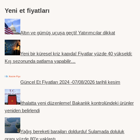
Yeni et fiyatları
Altın ve gümüş uçuşa geçti! Yatırımcılar dikkat
Yeni bir küresel kriz kapıda! Fiyatlar yüzde 40 yükseldi:
Kış sezonunda patlama yapabilir…
Güncel Et Fiyatları 2024 -07/08/2026 tarihli kesim
İthalatta yeni düzenleme! Bakanlık kontrolündeki ürünler
yeniden belirlendi
Yağış bereketi barajları doldurdu! Sulamada doluluk
oranı yüzde 80’e yaklaştı