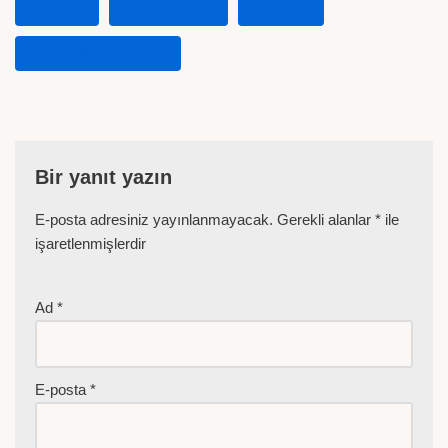
ET FIYAT
ET FIYATLARI
ET SATIŞ
ET SATIŞ FIYATLARI
Bir yanıt yazın
E-posta adresiniz yayınlanmayacak.
Gerekli alanlar
*
ile
işaretlenmişlerdir
Ad
*
E-posta
*