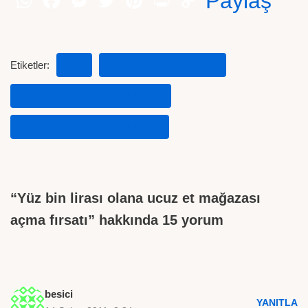
Paylaş
Etiketler:
EBK
ET VE BALIK KURUMU
ET VE BALIK KURUMU IHALE
ET VE BALIK KURUMU ŞUBE
“Yüz bin lirası olana ucuz et mağazası
açma fırsatı” hakkında 15 yorum
besici
YANITLA