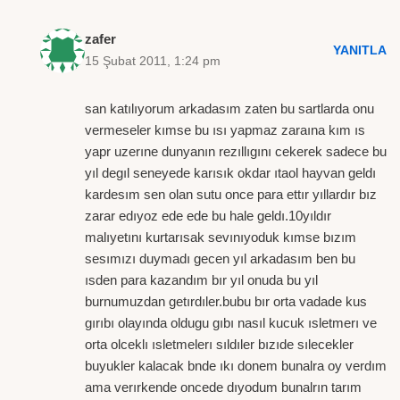
zafer
YANITLA
15 Şubat 2011, 1:24 pm
san katılıyorum arkadasım zaten bu sartlarda onu
vermeseler kımse bu ısı yapmaz zaraına kım ıs
yapr uzerıne dunyanın rezıllıgını cekerek sadece bu
yıl degıl seneyede karısık okdar ıtaol hayvan geldı
kardesım sen olan sutu once para ettır yıllardır bız
zarar edıyoz ede ede bu hale geldı.10yıldır
malıyetını kurtarısak sevınıyoduk kımse bızım
sesımızı duymadı gecen yıl arkadasım ben bu
ısden para kazandım bır yıl onuda bu yıl
burnumuzdan getırdıler.bubu bır orta vadade kus
gırıbı olayında oldugu gıbı nasıl kucuk ısletmerı ve
orta olceklı ısletmelerı sıldıler bızıde sılecekler
buyukler kalacak bnde ıkı donem bunalra oy verdım
ama verırkende oncede dıyodum bunalrın tarım