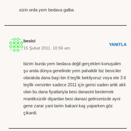
sizin orda yem bedava galba
besici
YANITLA
15 Şubat 2011, 10:56 am
bizim burda yem bedava değil gerçekleri konuşalim
şu anda dünya genelinde yem pahalidir biz besiciler
olarakda dana başi bin tl teşfik bekliyoruz veya ete 3 tl
teşfik versinler sadece 2011 için gerisi saden artik akli
olan bu dana fiyatlariyla besi danasini beslemek
mantiksizdir dişardan besi danasi getirsenizde ayni
gene zarar yani tarim bakani kaş yaparken göz
çikardi.