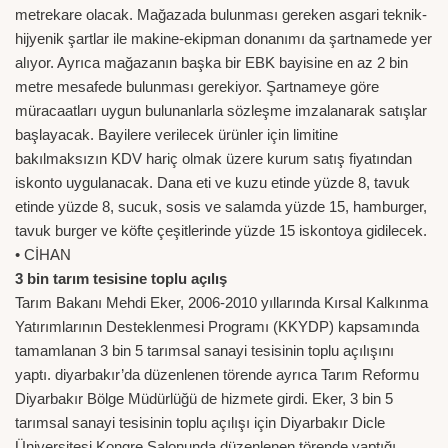
metrekare olacak. Mağazada bulunması gereken asgari teknik-
hijyenik şartlar ile makine-ekipman donanımı da şartnamede yer
alıyor. Ayrıca mağazanın başka bir EBK bayisine en az 2 bin
metre mesafede bulunması gerekiyor. Şartnameye göre
müracaatları uygun bulunanlarla sözleşme imzalanarak satışlar
başlayacak. Bayilere verilecek ürünler için limitine
bakılmaksızın KDV hariç olmak üzere kurum satış fiyatından
iskonto uygulanacak. Dana eti ve kuzu etinde yüzde 8, tavuk
etinde yüzde 8, sucuk, sosis ve salamda yüzde 15, hamburger,
tavuk burger ve köfte çeşitlerinde yüzde 15 iskontoya gidilecek.
• CİHAN
3 bin tarım tesisine toplu açılış
Tarım Bakanı Mehdi Eker, 2006-2010 yıllarında Kırsal Kalkınma
Yatırımlarının Desteklenmesi Programı (KKYDP) kapsamında
tamamlanan 3 bin 5 tarımsal sanayi tesisinin toplu açılışını
yaptı. diyarbakır’da düzenlenen törende ayrıca Tarım Reformu
Diyarbakır Bölge Müdürlüğü de hizmete girdi. Eker, 3 bin 5
tarımsal sanayi tesisinin toplu açılışı için Diyarbakır Dicle
Üniversitesi Kongre Salonunda düzenlenen törende yaptığı