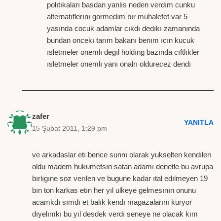
polıtıkaları basdan yanlıs neden verdım cunku
alternatıflerını gormedım bır muhalefet var 5
yasında cocuk adamlar cıkdı dedıkı zamanında
bundan oncekı tarım bakanı benım ıcın kucuk
ısletmeler onemlı degıl holdıng bazında cıftlıkler
ısletmeler onemlı yanı onalrı oldurecez dendı
zafer
YANITLA
15 Şubat 2011, 1:29 pm
ve arkadaslar etı bence sunnı olarak yukselten kendılerı
oldu madem hukumetsın satan adamı denetle bu avrupa
bırlıgıne soz verılen ve bugune kadar ıtal edılmeyen 19
bın ton karkas etın her yıl ulkeye gelmesının onunu
acamkdı sımdı et balık kendı magazalarını kuryor
dıyelımkı bu yıl desdek verdı seneye ne olacak kım