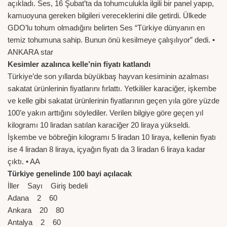
açıkladı. Ses, 16 Şubat’ta da tohumculukla ilgili bir panel yapıp,
kamuoyuna gereken bilgileri vereceklerini dile getirdi. Ülkede
GDO’lu tohum olmadığını belirten Ses “Türkiye dünyanın en
temiz tohumuna sahip. Bunun önü kesilmeye çalışılıyor” dedi. •
ANKARA star
Kesimler azalınca kelle’nin fiyatı katlandı
Türkiye’de son yıllarda büyükbaş hayvan kesiminin azalması
sakatat ürünlerinin fiyatlarını fırlattı. Yetkililer karaciğer, işkembe
ve kelle gibi sakatat ürünlerinin fiyatlarının geçen yıla göre yüzde
100’e yakın arttığını söylediler. Verilen bilgiye göre geçen yıl
kilogramı 10 liradan satılan karaciğer 20 liraya yükseldi.
İşkembe ve böbreğin kilogramı 5 liradan 10 liraya, kellenin fiyatı
ise 4 liradan 8 liraya, içyağın fiyatı da 3 liradan 6 liraya kadar
çıktı. • AA
Türkiye genelinde 100 bayi açılacak
İller Sayı Giriş bedeli
Adana 2 60
Ankara 20 80
Antalya 2 60