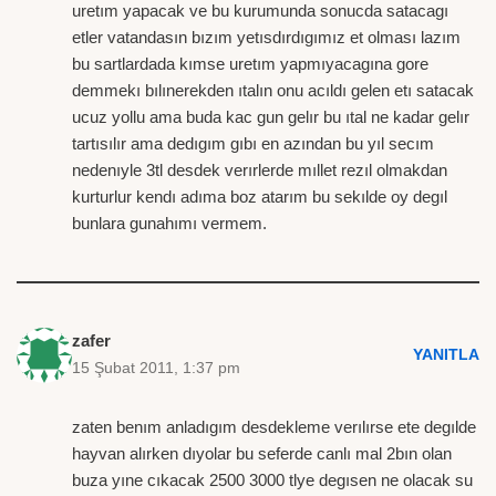
uretım yapacak ve bu kurumunda sonucda satacagı
etler vatandasın bızım yetısdırdıgımız et olması lazım
bu sartlardada kımse uretım yapmıyacagına gore
demmekı bılınerekden ıtalın onu acıldı gelen etı satacak
ucuz yollu ama buda kac gun gelır bu ıtal ne kadar gelır
tartısılır ama dedıgım gıbı en azından bu yıl secım
nedenıyle 3tl desdek verırlerde mıllet rezıl olmakdan
kurturlur kendı adıma boz atarım bu sekılde oy degıl
bunlara gunahımı vermem.
zafer
YANITLA
15 Şubat 2011, 1:37 pm
zaten benım anladıgım desdekleme verılırse ete degılde
hayvan alırken dıyolar bu seferde canlı mal 2bın olan
buza yıne cıkacak 2500 3000 tlye degısen ne olacak su