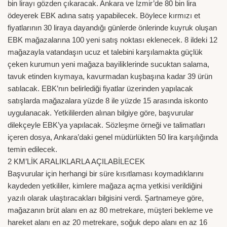
bin lirayı gözden çıkaracak. Ankara ve İzmir’de 80 bin lira
ödeyerek EBK adına satış yapabilecek. Böylece kırmızı et
fiyatlarının 30 liraya dayandığı günlerde önlerinde kuyruk oluşan
EBK mağazalarına 100 yeni satış noktası eklenecek. 8 ildeki 12
mağazayla vatandaşın ucuz et talebini karşılamakta güçlük
çeken kurumun yeni mağaza bayiliklerinde sucuktan salama,
tavuk etinden kıymaya, kavurmadan kuşbaşına kadar 39 ürün
satılacak. EBK’nın belirlediği fiyatlar üzerinden yapılacak
satışlarda mağazalara yüzde 8 ile yüzde 15 arasında iskonto
uygulanacak. Yetkililerden alınan bilgiye göre, başvurular
dilekçeyle EBK’ya yapılacak. Sözleşme örneği ve talimatları
içeren dosya, Ankara’daki genel müdürlükten 50 lira karşılığında
temin edilecek.
2 KM’LİK ARALIKLARLA AÇILABİLECEK
Başvurular için herhangi bir süre kısıtlaması koymadıklarını
kaydeden yetkililer, kimlere mağaza açma yetkisi verildiğini
yazılı olarak ulaştıracakları bilgisini verdi. Şartnameye göre,
mağazanın brüt alanı en az 80 metrekare, müşteri bekleme ve
hareket alanı en az 20 metrekare, soğuk depo alanı en az 16