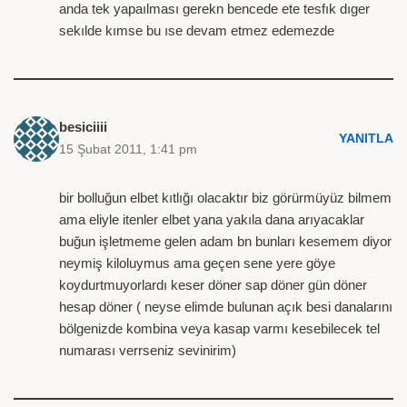
anda tek yapaılması gerekn bencede ete tesfık dıger
sekılde kımse bu ıse devam etmez edemezde
besiciiii
YANITLA
15 Şubat 2011, 1:41 pm
bir bolluğun elbet kıtlığı olacaktır biz görürmüyüz bilmem
ama eliyle itenler elbet yana yakıla dana arıyacaklar
buğun işletmeme gelen adam bn bunları kesemem diyor
neymiş kiloluymus ama geçen sene yere göye
koydurtmuyorlardı keser döner sap döner gün döner
hesap döner ( neyse elimde bulunan açık besi danalarını
bölgenizde kombina veya kasap varmı kesebilecek tel
numarası verrseniz sevinirim)