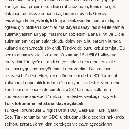
konuşmada, projenin kendisini rahatsız eden, kendisine çok
dokunan bir hikaye sonucu başladığını söyledi. Göreve
başladığında projeyle ilgili Dünya Bankasından borç alındığını
öğrendiğini bildiren Eker “Tarıma dayalı sanayi tesisleri ile damla
sulama yatırımları yapılmasından söz ettim. Bana Fırat ve Dicle
sularının sınır aşan sular olduğu dolayısıyla bu paranın burada
kullandırılamayacağı söylendi. Türkiye de bunu kabul etmişti. Bu
benim canımı sıktı, Üzüldüm. O zaman 16 değil 81 vilayette
maliyetini Türkiye’nin kendi bütçesinden karşılamak yolu ile
projenin uygulanması yönünde karar verdim. Bu projenin
hikayesi bu” dedi. Eker, kendi dönemlerinde bin 800 tarımsal
kalkınma kooperatifi kurdurup 1.5 milyar lira destek verdiklerini,
kendilerinden önceki dönemde ise 287 tarımsal kalkınma
kooperatifine sadece 87 milyon lira destek verildiğini söyledi
Türk tohumuna ‘laf atana’ dava açılacak
Türkiye Tohumcular Birliği (TÜRKTOB) Başkanı Hakkı Şafak
Ses, Türk tohumlarının GDO’lu olduğunu iddia edenler hakkında
sektörü zarara uğrattıkları gerekçesiyle dava açacaklarını