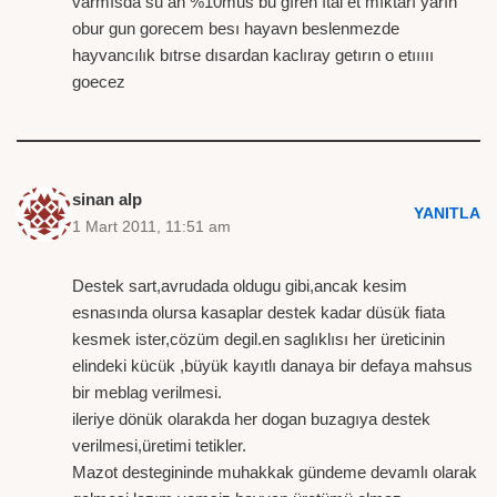
varmısda su an %10mus bu gıren ıtal et mıktarı yarın
obur gun gorecem besı hayavn beslenmezde
hayvancılık bıtrse dısardan kaclıray getırın o etııııı
goecez
sinan alp
YANITLA
1 Mart 2011, 11:51 am
Destek sart,avrudada oldugu gibi,ancak kesim
esnasında olursa kasaplar destek kadar düsük fiata
kesmek ister,cözüm degil.en saglıklısı her üreticinin
elindeki kücük ,büyük kayıtlı danaya bir defaya mahsus
bir meblag verilmesi.
ileriye dönük olarakda her dogan buzagıya destek
verilmesi,üretimi tetikler.
Mazot destegininde muhakkak gündeme devamlı olarak