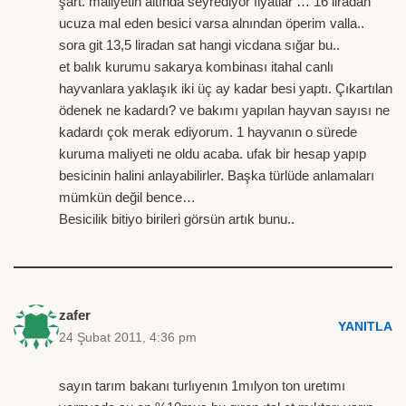
şart. maliyetin altında seyrediyor fiyatlar … 16 liradan
ucuza mal eden besici varsa alnından öperim valla..
sora git 13,5 liradan sat hangi vicdana sığar bu..
et balık kurumu sakarya kombinası itahal canlı
hayvanlara yaklaşık iki üç ay kadar besi yaptı. Çıkartılan
ödenek ne kadardı? ve bakımı yapılan hayvan sayısı ne
kadardı çok merak ediyorum. 1 hayvanın o sürede
kuruma maliyeti ne oldu acaba. ufak bir hesap yapıp
besicinin halini anlayabilirler. Başka türlüde anlamaları
mümkün değil bence…
Besicilik bitiyo birileri görsün artık bunu..
zafer
YANITLA
24 Şubat 2011, 4:36 pm
sayın tarım bakanı turlıyenın 1mılyon ton uretımı