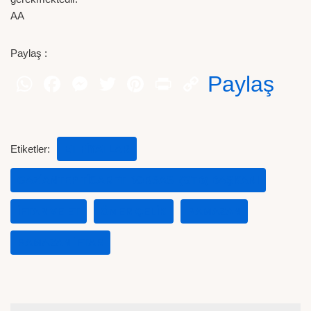
AA
Paylaş :
Paylaş
Etiketler:
ET FIYATLAR
GAZIANTEP TICARET BORSASI (GTB) BAŞKANI
IFTAR VE ET
ÖMER ÇELIK
RAMAZAN
RAMAZAN IFTAR