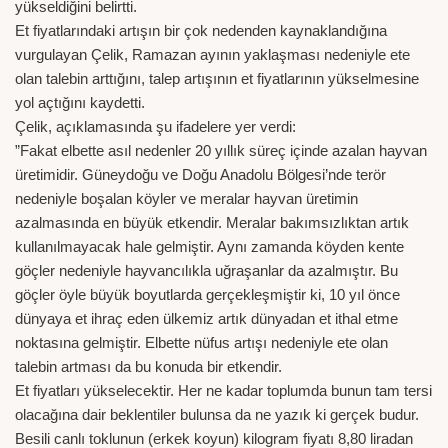
yükseldiğini belirtti.
Et fiyatlarındaki artışın bir çok nedenden kaynaklandığına
vurgulayan Çelik, Ramazan ayının yaklaşması nedeniyle ete
olan talebin arttığını, talep artışının et fiyatlarının yükselmesine
yol açtığını kaydetti.
Çelik, açıklamasında şu ifadelere yer verdi:
”Fakat elbette asıl nedenler 20 yıllık süreç içinde azalan hayvan
üretimidir. Güneydoğu ve Doğu Anadolu Bölgesi’nde terör
nedeniyle boşalan köyler ve meralar hayvan üretimin
azalmasında en büyük etkendir. Meralar bakımsızlıktan artık
kullanılmayacak hale gelmiştir. Aynı zamanda köyden kente
göçler nedeniyle hayvancılıkla uğraşanlar da azalmıştır. Bu
göçler öyle büyük boyutlarda gerçekleşmiştir ki, 10 yıl önce
dünyaya et ihraç eden ülkemiz artık dünyadan et ithal etme
noktasına gelmiştir. Elbette nüfus artışı nedeniyle ete olan
talebin artması da bu konuda bir etkendir.
Et fiyatları yükselecektir. Her ne kadar toplumda bunun tam tersi
olacağına dair beklentiler bulunsa da ne yazık ki gerçek budur.
Besili canlı toklunun (erkek koyun) kilogram fiyatı 8,80 liradan