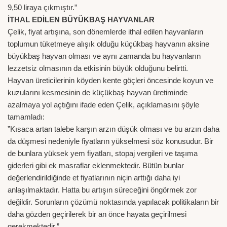
9,50 liraya çıkmıştır.”
İTHAL EDİLEN BÜYÜKBAŞ HAYVANLAR
Çelik, fiyat artışına, son dönemlerde ithal edilen hayvanların
toplumun tüketmeye alışık olduğu küçükbaş hayvanın aksine
büyükbaş hayvan olması ve aynı zamanda bu hayvanların
lezzetsiz olmasının da etkisinin büyük olduğunu belirtti.
Hayvan üreticilerinin köyden kente göçleri öncesinde koyun ve
kuzularını kesmesinin de küçükbaş hayvan üretiminde
azalmaya yol açtığını ifade eden Çelik, açıklamasını şöyle
tamamladı:
”Kısaca artan talebe karşın arzın düşük olması ve bu arzın daha
da düşmesi nedeniyle fiyatların yükselmesi söz konusudur. Bir
de bunlara yüksek yem fiyatları, stopaj vergileri ve taşıma
giderleri gibi ek masraflar eklenmektedir. Bütün bunlar
değerlendirildiğinde et fiyatlarının niçin arttığı daha iyi
anlaşılmaktadır. Hatta bu artışın süreceğini öngörmek zor
değildir. Sorunların çözümü noktasında yapılacak politikaların bir
daha gözden geçirilerek bir an önce hayata geçirilmesi
gerekmektedir.”