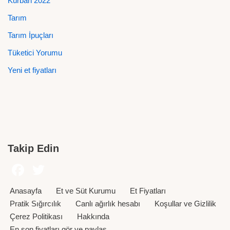
Kurban 2022
Tarım
Tarım İpuçları
Tüketici Yorumu
Yeni et fiyatları
Takip Edin
Anasayfa
Et ve Süt Kurumu
Et Fiyatları
Pratik Sığırcılık
Canlı ağırlık hesabı
Koşullar ve Gizlilik
Çerez Politikası
Hakkında
En son fiyatları gör ve paylaş