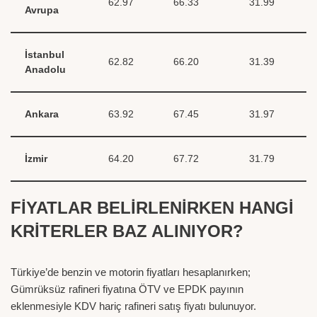
62.97
66.33
31.99
Avrupa
İstanbul
62.82
66.20
31.39
Anadolu
Ankara
63.92
67.45
31.97
İzmir
64.20
67.72
31.79
FİYATLAR BELİRLENİRKEN HANGİ
KRİTERLER BAZ ALINIYOR?
Türkiye’de benzin ve motorin fiyatları hesaplanırken;
Gümrüksüz rafineri fiyatına ÖTV ve EPDK payının
eklenmesiyle KDV hariç rafineri satış fiyatı bulunuyor.