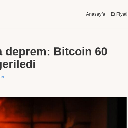
Anasayfa
Et Fiyatl
a deprem: Bitcoin 60
geriledi
arı