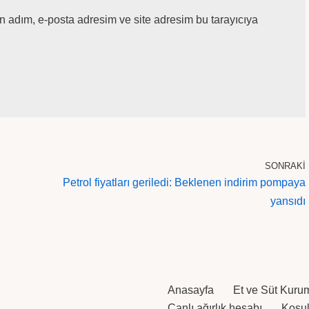
n adım, e-posta adresim ve site adresim bu tarayıcıya
SONRAKI
Petrol fiyatları geriledi: Beklenen indirim pompaya
yansıdı
Anasayfa
Et ve Süt Kuru
Canlı ağırlık hesabı
Koşull