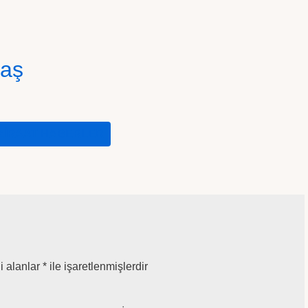
laş
ZIRAAT HABERLER
i alanlar
*
ile işaretlenmişlerdir