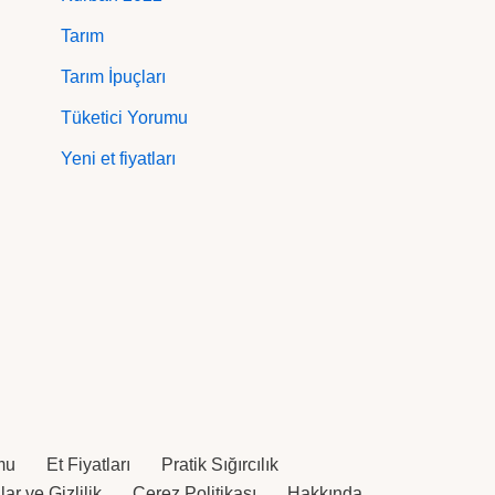
Tarım
Tarım İpuçları
Tüketici Yorumu
Yeni et fiyatları
mu
Et Fiyatları
Pratik Sığırcılık
ar ve Gizlilik
Çerez Politikası
Hakkında