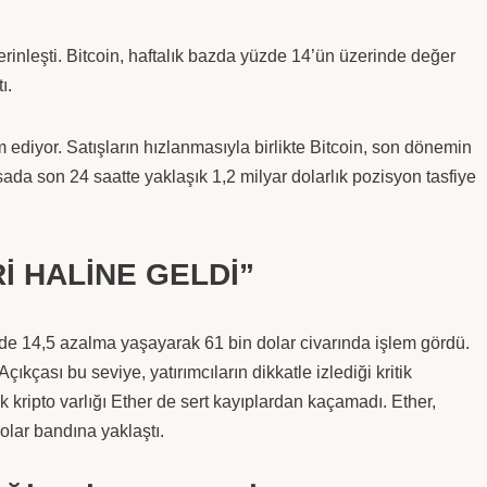
erinleşti. Bitcoin, haftalık bazda yüzde 14’ün üzerinde değer
ı.
 ediyor. Satışların hızlanmasıyla birlikte Bitcoin, son dönemin
sada son 24 saatte yaklaşık 1,2 milyar dolarlık pozisyon tasfiye
İ HALİNE GELDİ”
üzde 14,5 azalma yaşayarak 61 bin dolar civarında işlem gördü.
çıkçası bu seviye, yatırımcıların dikkatle izlediği kritik
ük kripto varlığı Ether de sert kayıplardan kaçamadı. Ether,
lar bandına yaklaştı.