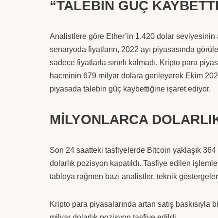
“TALEBİN GÜÇ KAYBETTİ
Analistlere göre Ether’in 1.420 dolar seviyesinin 
senaryoda fiyatların, 2022 ayı piyasasında görüle
sadece fiyatlarla sınırlı kalmadı. Kripto para piy
hacminin 679 milyar dolara gerileyerek Ekim 2023’
piyasada talebin güç kaybettiğine işaret ediyor.
MİLYONLARCA DOLARLIK
Son 24 saatteki tasfiyelerde Bitcoin yaklaşık 364 
dolarlık pozisyon kapatıldı. Tasfiye edilen işle
tabloya rağmen bazı analistler, teknik göstergelerin
Kripto para piyasalarında artan satış baskısıyla bi
milyar dolarlık pozisyon tasfiye edildi.