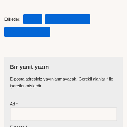
Etiketler:
TARIM
TARIM HABERLERI
ZIRAAT HABERLER
Bir yanıt yazın
E-posta adresiniz yayınlanmayacak.
Gerekli alanlar
*
ile
işaretlenmişlerdir
Ad
*