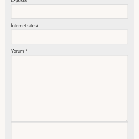
E-posta
*
İnternet sitesi
Yorum
*