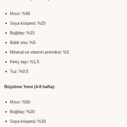
Mısır: %45
Soya küspesi: %25
Buğday: %15
Balık unu: %5
Mineral ve vitamin premiksi: %3
Kireç taşı: %1.5
Tuz: %0.5
Büyütme Yemi (4-8 hafta):
Mısır: %50
Buğday: %20
Soya küspesi: %18