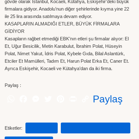
gövde olarak İstanbul, Kocaeli, Kütahya, Eskişehir’deki büyük
firmalara gidiyor. Anadolu’nun diğer şehirlerinde kıyma yine 22
ile 25 lira arasında satılmaya devam ediyor.
KASAPLARIN ALMADIĞI ETLER, BÜYÜK FİRMALARA
GİDİYOR
Kasapların rağbet etmediği EBK’nın etleri şu firmalar alıyor: El
Et, Uğur Besicilik, Metin Karabulut, İbrahim Polat, Hüseyin
Polat, Nimet Yakut, İdris Polat, Kybele Gıda, Bilal Aslantürk,
Etciler Et Mamülleri, Tadım Et, Harun Polat Erka Et, Caner Et.
Ayrıca Eskişehir, Kocaeli ve Kütahya’dan da iki firma.
Paylaş :
Paylaş
Etiketler:
KASAPLAR
KASAPLAR FEDERASYONU