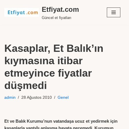
Etfiyat.com
İçeriğe
Güncel et fiyatları
geç
Kasaplar, Et Balık’ın
kıymasına itibar
etmeyince fiyatlar
düşmedi
admin
28 Ağustos 2010
Genel
Et ve Balık Kurumu’nun vatandaşa ucuz et yedirmek için
kasaplarla yaptığı anlaşma hayata geçemedi. Kurumun