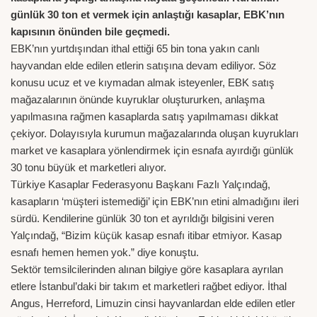
günlük 30 ton et vermek için anlaştığı kasaplar, EBK’nın
kapısının önünden bile geçmedi.
EBK’nın yurtdışından ithal ettiği 65 bin tona yakın canlı
hayvandan elde edilen etlerin satışına devam ediliyor. Söz
konusu ucuz et ve kıymadan almak isteyenler, EBK satış
mağazalarının önünde kuyruklar oluştururken, anlaşma
yapılmasına rağmen kasaplarda satış yapılmaması dikkat
çekiyor. Dolayısıyla kurumun mağazalarında oluşan kuyrukları
market ve kasaplara yönlendirmek için esnafa ayırdığı günlük
30 tonu büyük et marketleri alıyor.
Türkiye Kasaplar Federasyonu Başkanı Fazlı Yalçındağ,
kasapların ‘müşteri istemediği’ için EBK’nın etini almadığını ileri
sürdü. Kendilerine günlük 30 ton et ayrıldığı bilgisini veren
Yalçındağ, “Bizim küçük kasap esnafı itibar etmiyor. Kasap
esnafı hemen hemen yok.” diye konuştu.
Sektör temsilcilerinden alınan bilgiye göre kasaplara ayrılan
etlere İstanbul’daki bir takım et marketleri rağbet ediyor. İthal
Angus, Herreford, Limuzin cinsi hayvanlardan elde edilen etler