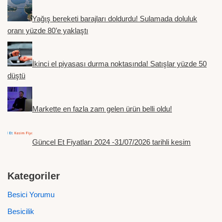
Yağış bereketi barajları doldurdu! Sulamada doluluk
oranı yüzde 80’e yaklaştı
İkinci el piyasası durma noktasında! Satışlar yüzde 50
düştü
Markette en fazla zam gelen ürün belli oldu!
Güncel Et Fiyatları 2024 -31/07/2026 tarihli kesim
Kategoriler
Besici Yorumu
Besicilik