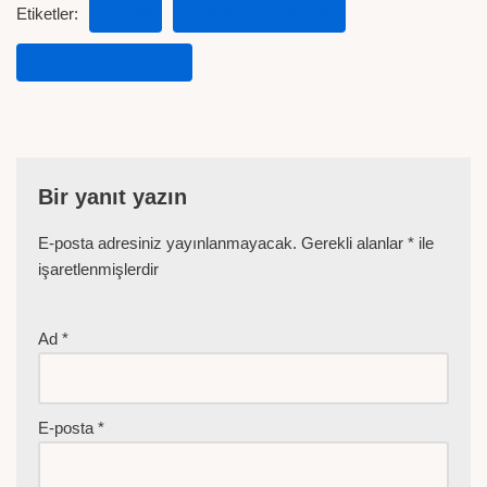
Etiketler:
TARIM
TARIM HABERLERI
ZIRAAT HABERLER
Bir yanıt yazın
E-posta adresiniz yayınlanmayacak.
Gerekli alanlar
*
ile
işaretlenmişlerdir
Ad
*
E-posta
*