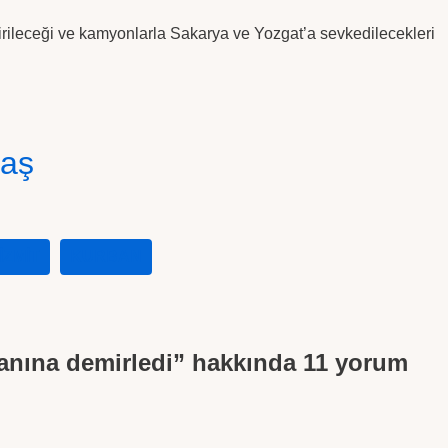
irileceği ve kamyonlarla Sakarya ve Yozgat’a sevkedilecekleri
laş
IZMIT
KURBAN
anına demirledi” hakkında 11 yorum