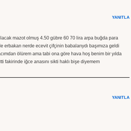
YANITLA
olacak mazot olmuş 4.50 gübre 60 70 lira arpa buğda para
e erbakan nerde ecevit çifçinin babalarıydı başımıza geldi
a acımdan ölürem ama tabi ona göre hava hoş benim bir yılda
ti fakirinde iğce anasını sikti haklı bişe diyemem
YANITLA