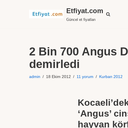
Etfiyat.com
İçeriğe
Güncel et fiyatları
geç
2 Bin 700 Angus D
demirledi
admin
18 Ekim 2012
11 yorum
Kurban 2012
Kocaeli’dek
‘Angus’ cin
hayvan körf