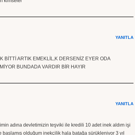
an kimseler
YANITLA
İK BİTTİ ARTIK EMEKLİL,K DERSENİZ EYER ODA
MİYOR BUNDADA VARDIR BİR HAYIR
YANITLA
n adına devletimizin teşviki ile kredili 10 adet inek aldım işi
 başlamış olduğum inekçilik hala batağa sürükleniyor 3 yıl