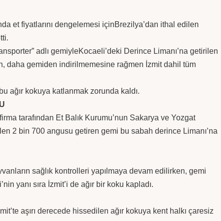
a et fiyatlarını dengelemesi içinBrezilya’dan ithal edilen
ti.
ansporter” adlı gemiyleKocaeli’deki Derince Limanı’na getirilen
n, daha gemiden indirilmemesine rağmen İzmit dahil tüm
r bu ağır kokuya katlanmak zorunda kaldı.
U
r firma tarafından Et Balık Kurumu’nun Sakarya ve Yozgat
rtilen 2 bin 700 angusu getiren gemi bu sabah derince Limanı’na
nların sağlık kontrolleri yapılmaya devam edilirken, gemi
nin yanı sıra İzmit’i de ağır bir koku kapladı.
mit’te aşırı derecede hissedilen ağır kokuya kent halkı çaresiz