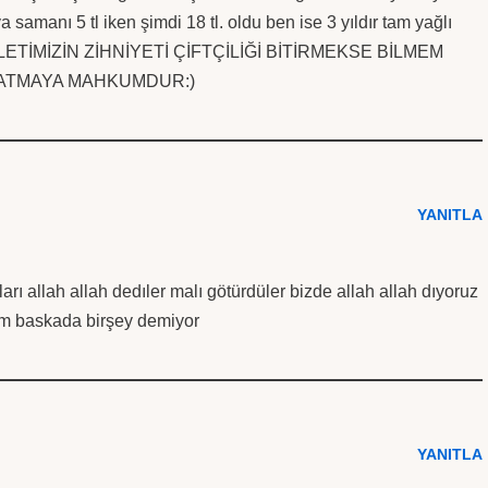
ya samanı 5 tl iken şimdi 18 tl. oldu ben ise 3 yıldır tam yağlı
DEVLETİMİZİN ZİHNİYETİ ÇİFTÇİLİĞİ BİTİRMEKSE BİLMEM
 BATMAYA MAHKUMDUR:)
YANITLA
ları allah allah dedıler malı götürdüler bizde allah allah dıyoruz
um baskada birşey demiyor
YANITLA