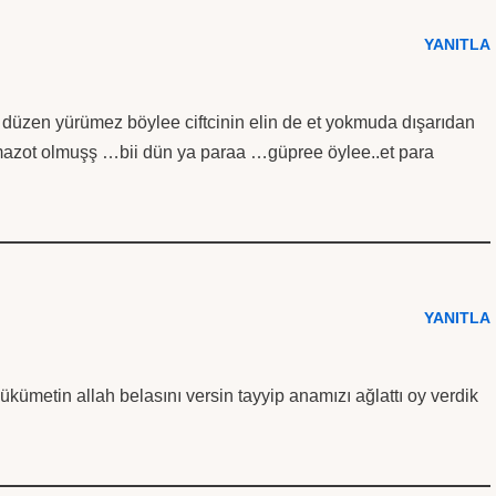
YANITLA
u düzen yürümez böylee ciftcinin elin de et yokmuda dışarıdan
..mazot olmuşş …bii dün ya paraa …güpree öylee..et para
YANITLA
ükümetin allah belasını versin tayyip anamızı ağlattı oy verdik