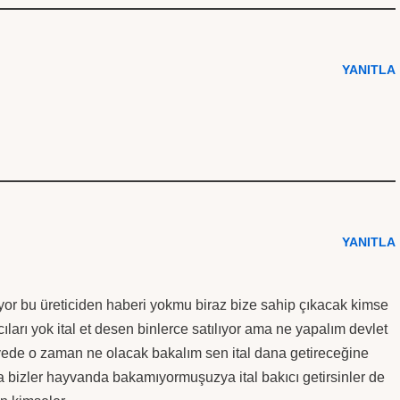
YANITLA
YANITLA
iriyor bu üreticiden haberi yokmu biraz bize sahip çıkacak kimse
ları yok ital et desen binlerce satılıyor ama ne yapalım devlet
yede o zaman ne olacak bakalım sen ital dana getireceğine
 ha bizler hayvanda bakamıyormuşuzya ital bakıcı getirsinler de