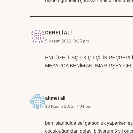
bizde öğrenelim çaresiziz yok bizleri duy
DERELİ ALİ
5 Kasım 2012, 3:25 pm
ENGÜZELİ İŞÇİLİK ÇİFÇİLİK REÇPERL
MEZARDA BENİM AKLIMA BİRŞEY GEL
ahmet ali
10 Kasım 2012, 7:04 pm
ben istanbulda şef garsonluk yaparken eşimi
çocukluğumdan dolayı biliyorum 3 yıl önce