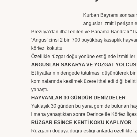
Kurban Bayramı sonrasınd
anguslar İzmit’i perişan et
Brezilya’dan ithal edilen ve Panama Bandralı “Tr
‘Angus’ cinsi 2 bin 700 büyükbaş kasaplık hayva
körfezi kokuttu.
Özellikle rüzgar doğu yönüne estiğinde İzmitlile
ANGUSLAR SAKARYA VE YOZGAT YOLCUS
Et fiyatlarının dengede tutulması düşünülerek bi
kominalarında kesilmek üzere ithal edildiği beli
yanaştı.
HAYVANLAR 30 GÜNDÜR DENİZDELER
Yaklaşık 30 günden bu yana gemide bulunan hayva
limana yanaştıktan sonra Derince ile Körfez İlçesi’
RÜZGAR ESİNCE KENTİ KOKU KAPLIYOR
Rüzgarın doğuya doğru estiği anlarda özellikle İz