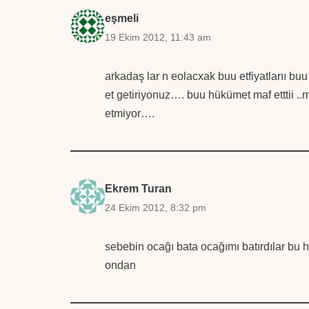
eşmeli
19 Ekim 2012, 11:43 am
arkadaş lar n eolacxak buu etfiyatlarıı bu
et getiriyonuz…. buu hükümet maf etttii 
etmiyor….
Ekrem Turan
24 Ekim 2012, 8:32 pm
sebebin ocağı bata ocağımı batırdılar bu h
ondan