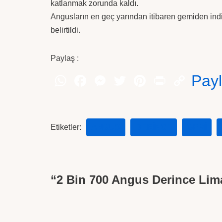
katlanmak zorunda kaldı.
Angusların en geç yarından itibaren gemiden ind
belirtildi.
Paylaş :
Pay
Etiketler:
ANGUS
DERINCE
GEMI
“2 Bin 700 Angus Derince Lim