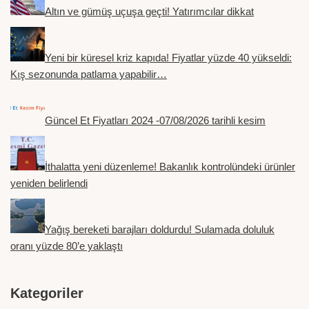
Altın ve gümüş uçuşa geçti! Yatırımcılar dikkat
Yeni bir küresel kriz kapıda! Fiyatlar yüzde 40 yükseldi:
Kış sezonunda patlama yapabilir…
Güncel Et Fiyatları 2024 -07/08/2026 tarihli kesim
İthalatta yeni düzenleme! Bakanlık kontrolündeki ürünler
yeniden belirlendi
Yağış bereketi barajları doldurdu! Sulamada doluluk
oranı yüzde 80’e yaklaştı
Kategoriler