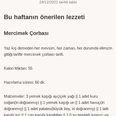
24/12/2021 tarihli tablo
Bu haftanın önerilen lezzeti
Mercimek Çorbası
Yaz kış demeden her mevsim, her zaman, her durumda elimizin
gittiği tariftir mercimek çorbası tarifi.
Kalori Miktarı: 55
Hazırlama süresi: 60 dk.
Malzemeler: 3 yemek kaşığı ayçiçek yağı || 1 adet kuru
soğan(iri doğranmış) || 1 yemek kaşığı un || 1 adet havuç(iri
doğranmış) || 1 adet patates(büyük boy, iri doğranmış) || 1 tatlı
kaşığı tuz || 1 çay kaşığı karabiber || 1,5 su bardağı kırmızı ya