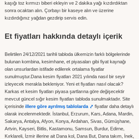
kaşığı toz kırmızı biberi ekleyin ve 2 dakika yağı kızdırdıktan
sonra ocaktan alın. Çorbayı bir kaseye alın ve üzerine
kızdırdığınız yağdan gezdirip servis edin.
Et fiyatları hakkında detaylı içerik
Belirtilen 24/12/2021 tarihli tabloda ülkemizin farklı bölgelerinde
bulunan kombina, kesimhane, et piyasaları gibi fiyat kaynağı
olan unsurlardan istifade edilerek ortalama fiyatlar
sunulmuştur.Dana kesim fiyatları 2021 yılında nasıl bir seyir
izleyecek merakla bekleniyor. Yeni et fiyatları nasıl olacak?
Karkas et kesim fiyatları piyasa şartlarına göre değişecektir
mevcut güncel sığır kesim fiyatları tabloda sunulmaktadır. Site
içerisinde
illere göre ayrılmış tablolarda ⤤
fiyatlar daha detaylı
olarak incelenmektedir. İstanbul, Erzurum, Kars, Adana, Mardin,
Sakarya, Antalya, Afyon, Konya, Ardahan, Sivas, Gümüşhane,
Artvin, Kayseri, Bitlis, Kastamonu, Samsun, Burdur, Edirne,
Kırklareli, İzmir illerine ait Dana kol, Dana But, Dana takım, İnek,