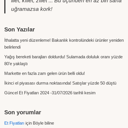
illet, kıllet, zıllet ... Bu üçünden en az biri sana
uğramazsa kork!
Son Yazılar
İthalatta yeni düzenleme! Bakanlık kontrolündeki ürünler yeniden
belirlendi
Yağış bereketi barajları doldurdu! Sulamada doluluk oranı yüzde
80’e yaklaştı
Markette en fazla zam gelen ürün belli oldu!
İkinci el piyasası durma noktasında! Satışlar yüzde 50 düştü
Güncel Et Fiyatları 2024 -31/07/2026 tarihli kesim
Son yorumlar
Et Fiyatları
için
Böyle biline