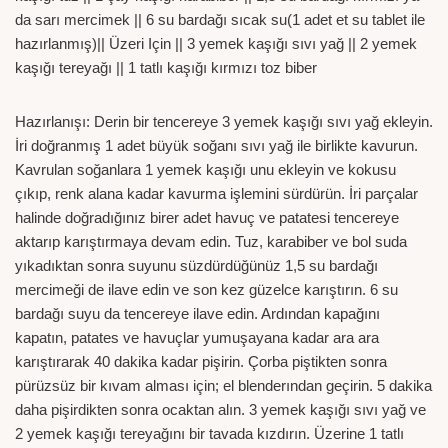
da sarı mercimek || 6 su bardağı sıcak su(1 adet et su tablet ile
hazırlanmış)|| Üzeri Için || 3 yemek kaşığı sıvı yağ || 2 yemek
kaşığı tereyağı || 1 tatlı kaşığı kırmızı toz biber
Hazırlanışı: Derin bir tencereye 3 yemek kaşığı sıvı yağ ekleyin.
İri doğranmış 1 adet büyük soğanı sıvı yağ ile birlikte kavurun.
Kavrulan soğanlara 1 yemek kaşığı unu ekleyin ve kokusu
çıkıp, renk alana kadar kavurma işlemini sürdürün. İri parçalar
halinde doğradığınız birer adet havuç ve patatesi tencereye
aktarıp karıştırmaya devam edin. Tuz, karabiber ve bol suda
yıkadıktan sonra suyunu süzdürdüğünüz 1,5 su bardağı
mercimeği de ilave edin ve son kez güzelce karıştırın. 6 su
bardağı suyu da tencereye ilave edin. Ardından kapağını
kapatın, patates ve havuçlar yumuşayana kadar ara ara
karıştırarak 40 dakika kadar pişirin. Çorba piştikten sonra
pürüzsüz bir kıvam alması için; el blenderından geçirin. 5 dakika
daha pişirdikten sonra ocaktan alın. 3 yemek kaşığı sıvı yağ ve
2 yemek kaşığı tereyağını bir tavada kızdırın. Üzerine 1 tatlı