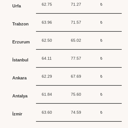
62.75
71.27
₺
Urfa
63.96
71.57
₺
Trabzon
62.50
65.02
₺
Erzurum
64.11
77.57
₺
İstanbul
62.29
67.69
₺
Ankara
61.84
75.60
₺
Antalya
63.60
74.59
₺
İzmir