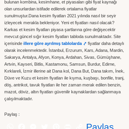
bulunan kombina, kesimhane, et piyasaları gibi fiyat kaynağı
olan unsurlardan istifade edilerek ortalama fiyatlar
sunulmuştur.Dana kesim fiyatları 2021 yılında nasıl bir seyir
izleyecek merakla bekleniyor. Yeni et fiyatları nasıl olacak?
Karkas et kesim fiyatları piyasa şartlarına göre değişecektir
mevcut güncel sığır kesim fiyatları tabloda sunulmaktadır. Site
içerisinde
illere göre ayrılmış tablolarda ⤤
fiyatlar daha detaylı
olarak incelenmektedir. İstanbul, Erzurum, Kars, Adana, Mardin,
Sakarya, Antalya, Afyon, Konya, Ardahan, Sivas, Gümüşhane,
Artvin, Kayseri, Bitlis, Kastamonu, Samsun, Burdur, Edirne,
Kırklareli, İzmir illerine ait Dana kol, Dana But, Dana takım, İnek,
Düve ve Kuzu et kesim fiyatları ile kıyma, kuşbaşı, bonfile, tranj,
döş, antrikot, tavuk fiyatları ile her zaman merak edilen benzin,
mazot, döviz, altın fiyatları güvenilir kaynaklardan sağlanmaya
çalışılmaktadır.
Paylaş :
Paylaş