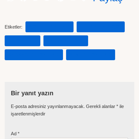
Etiketler:
2021 ET FIYATLARI
ET FIYATLARI 2021
ETFIYATLARI
KARKAS ET 2021
KARKAS ET FIYATLARI
YENI ET FIYATLARI
Bir yanıt yazın
E-posta adresiniz yayınlanmayacak.
Gerekli alanlar
*
ile
işaretlenmişlerdir
Ad
*