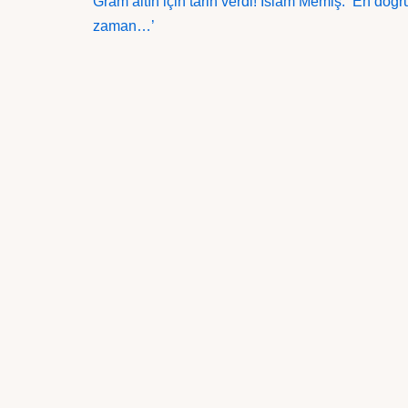
Gram altın için tarih verdi! İslam Memiş: ‘En doğr
zaman…’