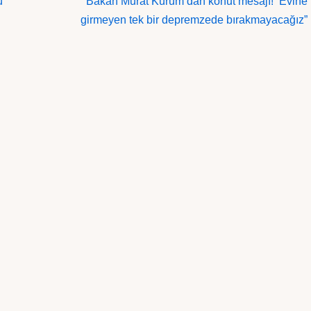
u
Bakan Murat Kurum’dan konut mesajı! ‘Evine
girmeyen tek bir depremzede bırakmayacağız”