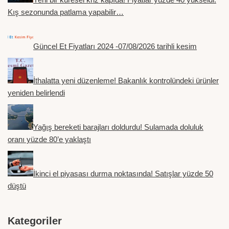
Kış sezonunda patlama yapabilir…
Güncel Et Fiyatları 2024 -07/08/2026 tarihli kesim
İthalatta yeni düzenleme! Bakanlık kontrolündeki ürünler
yeniden belirlendi
Yağış bereketi barajları doldurdu! Sulamada doluluk
oranı yüzde 80’e yaklaştı
İkinci el piyasası durma noktasında! Satışlar yüzde 50
düştü
Kategoriler