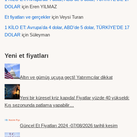
DOLAR
için
Eren YILMAZ
Et fiyatları ve gerçekler
için
Veysi Turan
1 KİLO ET: Avrupa'da 4 dolar, ABD'de 5 dolar, TÜRKİYE'DE 17
DOLAR
için
Süleyman
Yeni et fiyatları
Altın ve gümüş uçuşa geçti! Yatırımcılar dikkat
Yeni bir küresel kriz kapıda! Fiyatlar yüzde 40 yükseldi:
Kış sezonunda patlama yapabilir…
Güncel Et Fiyatları 2024 -07/08/2026 tarihli kesim