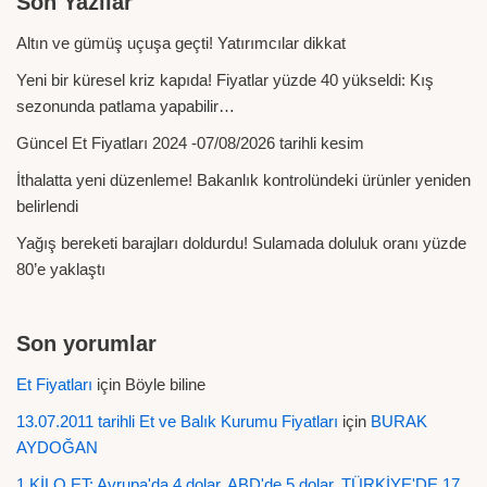
Son Yazılar
Altın ve gümüş uçuşa geçti! Yatırımcılar dikkat
Yeni bir küresel kriz kapıda! Fiyatlar yüzde 40 yükseldi: Kış
sezonunda patlama yapabilir…
Güncel Et Fiyatları 2024 -07/08/2026 tarihli kesim
İthalatta yeni düzenleme! Bakanlık kontrolündeki ürünler yeniden
belirlendi
Yağış bereketi barajları doldurdu! Sulamada doluluk oranı yüzde
80’e yaklaştı
Son yorumlar
Et Fiyatları
için
Böyle biline
13.07.2011 tarihli Et ve Balık Kurumu Fiyatları
için
BURAK
AYDOĞAN
1 KİLO ET: Avrupa'da 4 dolar, ABD'de 5 dolar, TÜRKİYE'DE 17