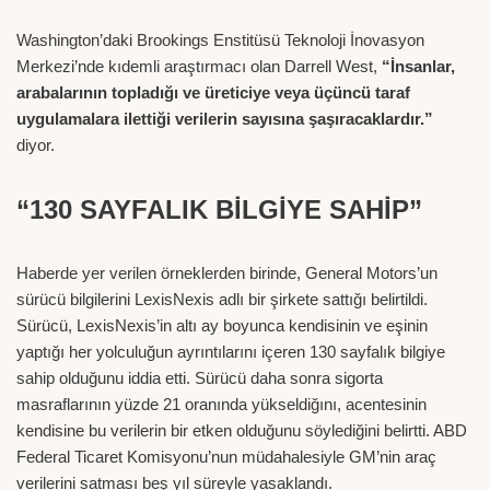
Washington’daki Brookings Enstitüsü Teknoloji İnovasyon
Merkezi’nde kıdemli araştırmacı olan Darrell West,
“İnsanlar,
arabalarının topladığı ve üreticiye veya üçüncü taraf
uygulamalara ilettiği verilerin sayısına şaşıracaklardır.”
diyor.
“130 SAYFALIK BİLGİYE SAHİP”
Haberde yer verilen örneklerden birinde, General Motors’un
sürücü bilgilerini LexisNexis adlı bir şirkete sattığı belirtildi.
Sürücü, LexisNexis’in altı ay boyunca kendisinin ve eşinin
yaptığı her yolculuğun ayrıntılarını içeren 130 sayfalık bilgiye
sahip olduğunu iddia etti. Sürücü daha sonra sigorta
masraflarının yüzde 21 oranında yükseldiğını, acentesinin
kendisine bu verilerin bir etken olduğunu söylediğini belirtti. ABD
Federal Ticaret Komisyonu’nun müdahalesiyle GM’nin araç
verilerini satması beş yıl süreyle yasaklandı.