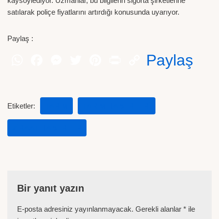
kaysöylediyor. Uzmanlar, bu bilgilerin sigorta şirketlerine
satılarak poliçe fiyatlarını artırdığı konusunda uyarıyor.
Paylaş :
Paylaş
Etiketler:
TARIM
TARIM HABERLERI
ZIRAAT HABERLER
Bir yanıt yazın
E-posta adresiniz yayınlanmayacak.
Gerekli alanlar
*
ile