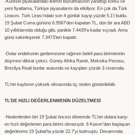
-Küresel piyasalardaki iklimin bozulmasının yarattığı korku ve
yeni fiyatlama, Türkiye piyasalarını da etkiliyor. En çok da Türk
Lirasını. Türk Lirası’ndaki son 4 günlük kayıp yüzde 5.1’i buldu.
19 Şubat Cuma gününü 6.9587’den kapatan TL, dün bir ara ABD
10 yıllıklarında olduğu gibi, panikle 7.4439’a kadar sıçradı. Ama
günü sakinleşerek 7.3473’ten kapattı.
-Dolar endeksinin gerilemesine rağmen belirli para birimlerinin
düşmesi dikkat çekici. Güney Afrika Randı, Meksika Pesosu,
Brezilya Reali bunlar arasında ve kayıpları yüzde 3 civarında.
TL’nin kaybının yüksek olmasında üç neden gösterilebilir.
TL’DE HIZLI DEĞERLENMENİN DÜZELTMESİ
-Nedenlerden biri 19 Şubat öncesi dönemde TL’nin dolara karşı
en hızlı değerlenen para birimi olmasıydı. 6 Kasım’dan başlayan
değerlenme 19 Şubat’ta yüzde 22.7’yi bulmuştu. Devamında