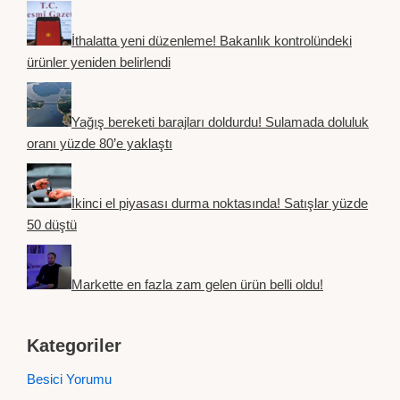
İthalatta yeni düzenleme! Bakanlık kontrolündeki
ürünler yeniden belirlendi
Yağış bereketi barajları doldurdu! Sulamada doluluk
oranı yüzde 80’e yaklaştı
İkinci el piyasası durma noktasında! Satışlar yüzde
50 düştü
Markette en fazla zam gelen ürün belli oldu!
Kategoriler
Besici Yorumu