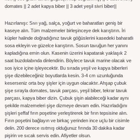
domates || 2 adet kapya biber || 3 adet yeşil sivri biber||
Hazırlanışı: Sıvı yağ, salça, yoğurt ve baharatları geniş bir
kaseye alın. Tüm malzemeler birleşinceye dek karıştırın. İri
küpler halinde doğradığınız tavuk göğüslerini kasedeki baharatlı
sosa ekleyin ve güzelce karıştırın. Sosun tavuğun her yanını
kapladığına emin olun. Kasenin üzerini kapatarak yaklaşık 2
saat buzdolabında dinlendirin. Böylece tavuk marine olacak ve
sos iyice içine işleyecektir. Bu sırada yeşil ve kapya biberleri
şişe dizebileceğiniz boyutlarda kesin. 3-4 cm uzunluğunda
keserseniz orta boy şişler için uygun olacaktır. Ahşap çubuk
şişe sırayla domates, tavuk parçası, yeşil biber, tekrar tavuk
parçası, kapya biber dizin. Çubuk şişin alabileceği kadar aynı
şekilde malzemeleri şişe dizmeye devam edin. Hazırladığını
şişleri şeffaf fırın poşetine yerleştirerek bir fırın tepsisine alın.
Fırın poşetini bağlayın ve birkaç yerinden ince uçlu bir cisimle
delin. 200 derece ısıtmış olduğunuz fırında 30 dakika kadar
pişirin ve sıcak servis edin. Afiyetler olsun.