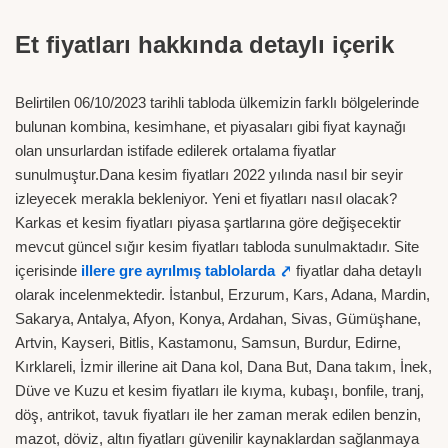
Et fiyatları hakkında detaylı içerik
Belirtilen 06/10/2023 tarihli tabloda ülkemizin farklı bölgelerinde
bulunan kombina, kesimhane, et piyasaları gibi fiyat kaynağı
olan unsurlardan istifade edilerek ortalama fiyatlar
sunulmuştur.Dana kesim fiyatları 2022 yılında nasıl bir seyir
izleyecek merakla bekleniyor. Yeni et fiyatları nasıl olacak?
Karkas et kesim fiyatları piyasa şartlarına göre değişecektir
mevcut güncel sığır kesim fiyatları tabloda sunulmaktadır. Site
içerisinde
illere gre ayrılmış tablolarda ⤤
fiyatlar daha detaylı
olarak incelenmektedir. İstanbul, Erzurum, Kars, Adana, Mardin,
Sakarya, Antalya, Afyon, Konya, Ardahan, Sivas, Gümüşhane,
Artvin, Kayseri, Bitlis, Kastamonu, Samsun, Burdur, Edirne,
Kırklareli, İzmir illerine ait Dana kol, Dana But, Dana takım, İnek,
Düve ve Kuzu et kesim fiyatları ile kıyma, kubaşı, bonfile, tranj,
döş, antrikot, tavuk fiyatları ile her zaman merak edilen benzin,
mazot, döviz, altın fiyatları güvenilir kaynaklardan sağlanmaya