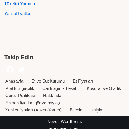
Tüketici Yorumu
Yeni et fiyatları
Takip Edin
Anasayfa
Et ve Süt Kurumu
Et Fiyatları
Pratik Sığırcılık
Canlı ağırlık hesabı
Koşullar ve Gizlilik
Çerez Politikası
Hakkında
En son fiyatları gör ve paylaş
Yeni et fiyatları (Anket-Yorum)
Bitcoin
İletişim
Neve
|
WordPress
ile güçlendirilmiştir