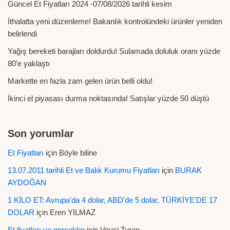
Güncel Et Fiyatları 2024 -07/08/2026 tarihli kesim
İthalatta yeni düzenleme! Bakanlık kontrolündeki ürünler yeniden
belirlendi
Yağış bereketi barajları doldurdu! Sulamada doluluk oranı yüzde
80’e yaklaştı
Markette en fazla zam gelen ürün belli oldu!
İkinci el piyasası durma noktasında! Satışlar yüzde 50 düştü
Son yorumlar
Et Fiyatları
için
Böyle biline
13.07.2011 tarihli Et ve Balık Kurumu Fiyatları
için
BURAK
AYDOĞAN
1 KİLO ET: Avrupa'da 4 dolar, ABD'de 5 dolar, TÜRKİYE'DE 17
DOLAR
için
Eren YILMAZ
Et fiyatları ve gerçekler
için
Veysi Turan