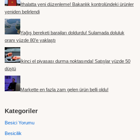
İthalatta yeni düzenleme! Bakanlık kontrolündeki ürünler
yeniden belirlendi
Yağış bereketi barajları doldurdu! Sulamada doluluk
oranı yüzde 80’e yaklaştı
İkinci el piyasası durma noktasında! Satışlar yüzde 50
düştü
Markette en fazla zam gelen ürün belli oldu!
Kategoriler
Besici Yorumu
Besicilik