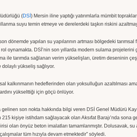
Müdürlüğü (
DSİ
) Mersin iline yaptığı yatırımlarla mümbit toprakla
llanma suyu temin etmeye ve derelerdeki taşkın riskini azaltma
e son dönemde yapılan su yapılarının artması bölgedeki tarımsal f
ol oynamakta. DSİ’nin son yıllarda modern sulama projelerini ge
 ile tarımda sağlanan verim yükselişları, üretim deseninin çeşit
 dolaylı yükseliş sağlıyor.
sal kalkınmanın hedeflerinden olan yoksulluğun azaltılması amac
rdını yükselttiği için göçü önlüyor.
 gelinen son nokta hakkında bilgi veren DSİ Genel Müdürü Kaya
 215 kişiye istihdam sağlayacak olan Aksıfat Barajı’nda sona ge
risi olan önyüz beton imalatları tamamlanmıştır. Dolusavak, su 
 çalışmalar tüm hızıyla devam etmektedir” söyledi.