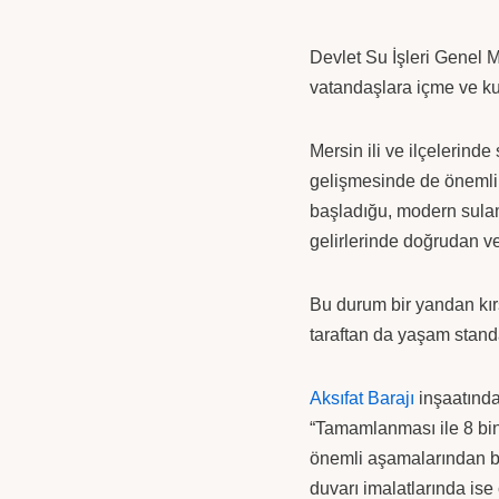
Devlet Su İşleri Genel 
vatandaşlara içme ve ku
Mersin ili ve ilçelerind
gelişmesinde de önemli r
başladığu, modern sulama
gelirlerinde doğrudan ve
Bu durum bir yandan kır
taraftan da yaşam standa
Aksıfat Barajı
inşaatında
“Tamamlanması ile 8 bin
önemli aşamalarından bi
duvarı imalatlarında ise