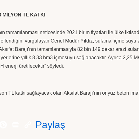
8 MİLYON TL KATKI
n tamamlanması neticesinde 2021 birim fiyatları ile ülke iktisad
eflendiğini vurgulayan Genel Müdür Yıldız; sulama, içme suyu ve
Aksıfat Barajı’nın tamamlanmasıyla 82 bin 149 dekar arazi sulan
m yerlerine yıllık 8,33 hm3 içmesuyu sağlanacaktır. Ayrıca 2,25 
H enerji üretilecektir” söyledi.
yon TL katkı sağlayacak olan Aksıfat Barajı’nın önyüz beton imal
Paylaş