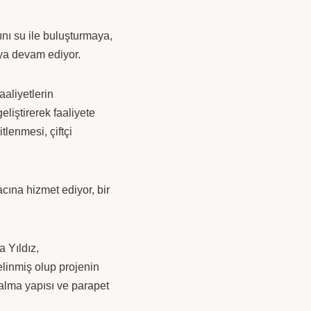
rını su ile buluşturmaya,
ya devam ediyor.
aaliyetlerin
liştirerek faaliyete
lenmesi, çiftçi
ına hizmet ediyor, bir
 Yıldız,
linmiş olup projenin
alma yapısı ve parapet