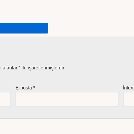
ZIRAAT HABERLER
i alanlar
*
ile işaretlenmişlerdir
E-posta
*
İnter