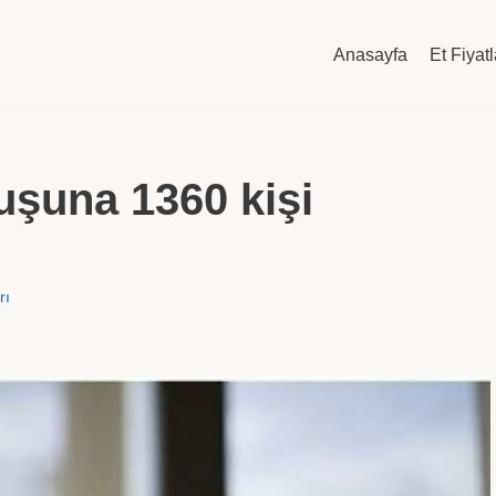
Anasayfa
Et Fiyatl
uşuna 1360 kişi
rı