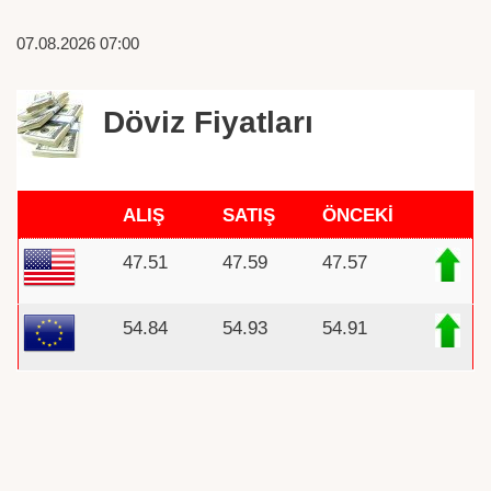
07.08.2026 07:00
Döviz Fiyatları
ALIŞ
SATIŞ
ÖNCEKİ
47.51
47.59
47.57
54.84
54.93
54.91