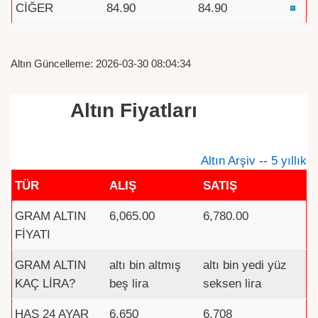
CİĞER
84.90
84.90
Altın Güncelleme: 2026-03-30 08:04:34
Altın Fiyatları
Altın Arşiv
--
5 yıllık
TÜR
ALIŞ
SATIŞ
GRAM ALTIN
6,065.00
6,780.00
FİYATI
GRAM ALTIN
altı bin altmış
altı bin yedi yüz
KAÇ LİRA?
beş lira
seksen lira
HAS 24 AYAR
6,650
6,708