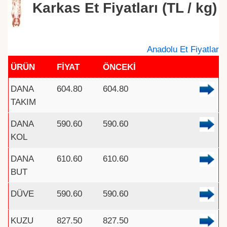
Karkas Et Fiyatları (TL / kg)
Anadolu Et Fiyatlar
ÜRÜN
FİYAT
ÖNCEKİ
DANA
604.80
604.80
TAKIM
DANA
590.60
590.60
KOL
DANA
610.60
610.60
BUT
DÜVE
590.60
590.60
KUZU
827.50
827.50