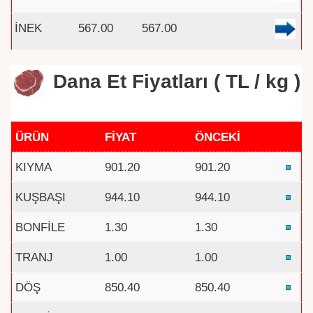
İNEK
567.00
567.00
Dana Et Fiyatları ( TL / kg )
ÜRÜN
FİYAT
ÖNCEKİ
KIYMA
901.20
901.20
KUŞBAŞI
944.10
944.10
BONFİLE
1.30
1.30
TRANJ
1.00
1.00
DÖŞ
850.40
850.40