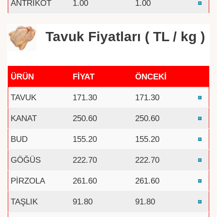
ANTRİKOT
1.00
1.00
Tavuk Fiyatları ( TL / kg )
ÜRÜN
FİYAT
ÖNCEKİ
TAVUK
171.30
171.30
KANAT
250.60
250.60
BUD
155.20
155.20
GÖĞÜS
222.70
222.70
PİRZOLA
261.60
261.60
TAŞLIK
91.80
91.80