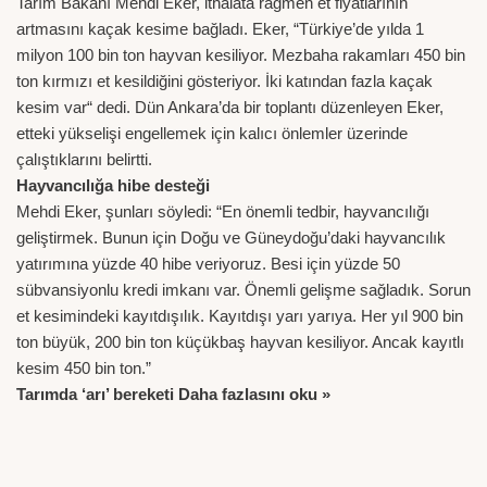
Tarım Bakanı Mehdi Eker, ithalata rağmen et fiyatlarının
artmasını kaçak kesime bağladı. Eker, “Türkiye’de yılda 1
milyon 100 bin ton hayvan kesiliyor. Mezbaha rakamları 450 bin
ton kırmızı et kesildiğini gösteriyor. İki katından fazla kaçak
kesim var“ dedi. Dün Ankara’da bir toplantı düzenleyen Eker,
etteki yükselişi engellemek için kalıcı önlemler üzerinde
çalıştıklarını belirtti.
Hayvancılığa hibe desteği
Mehdi Eker, şunları söyledi: “En önemli tedbir, hayvancılığı
geliştirmek. Bunun için Doğu ve Güneydoğu’daki hayvancılık
yatırımına yüzde 40 hibe veriyoruz. Besi için yüzde 50
sübvansiyonlu kredi imkanı var. Önemli gelişme sağladık. Sorun
et kesimindeki kayıtdışılık. Kayıtdışı yarı yarıya. Her yıl 900 bin
ton büyük, 200 bin ton küçükbaş hayvan kesiliyor. Ancak kayıtlı
kesim 450 bin ton.”
Tarımda ‘arı’ bereketi
Daha fazlasını oku »