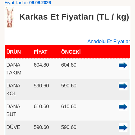
Fiyat Tarihi :
06.08.2026
Karkas Et Fiyatları (TL / kg)
Anadolu Et Fiyatlar
ÜRÜN
FİYAT
ÖNCEKİ
DANA
604.80
604.80
TAKIM
DANA
590.60
590.60
KOL
DANA
610.60
610.60
BUT
DÜVE
590.60
590.60