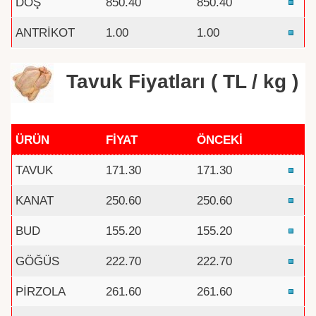
DÖŞ
850.40
850.40
ANTRİKOT
1.00
1.00
Tavuk Fiyatları ( TL / kg )
ÜRÜN
FİYAT
ÖNCEKİ
TAVUK
171.30
171.30
KANAT
250.60
250.60
BUD
155.20
155.20
GÖĞÜS
222.70
222.70
PİRZOLA
261.60
261.60