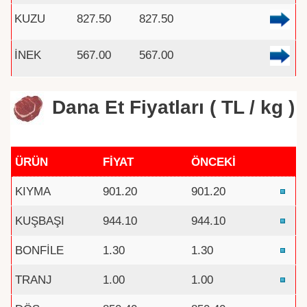
KUZU
827.50
827.50
İNEK
567.00
567.00
Dana Et Fiyatları ( TL / kg )
ÜRÜN
FİYAT
ÖNCEKİ
KIYMA
901.20
901.20
KUŞBAŞI
944.10
944.10
BONFİLE
1.30
1.30
TRANJ
1.00
1.00