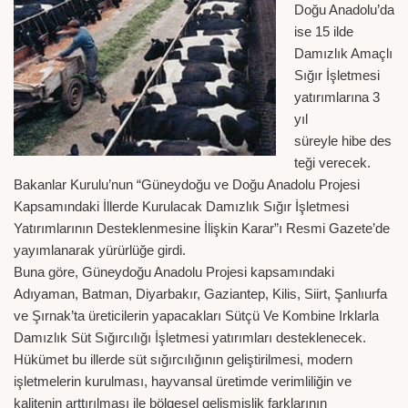
Doğu Anadolu’da
ise 15 ilde
Damızlık Amaçlı
Sığır İşletmesi
yatırımlarına 3
yıl
süreyle hibe des
teği verecek.
Bakanlar Kurulu’nun “Güneydoğu ve Doğu Anadolu Projesi
Kapsamındaki İllerde Kurulacak Damızlık Sığır İşletmesi
Yatırımlarının Desteklenmesine İlişkin Karar”ı Resmi Gazete’de
yayımlanarak yürürlüğe girdi.
Buna göre, Güneydoğu Anadolu Projesi kapsamındaki
Adıyaman, Batman, Diyarbakır, Gaziantep, Kilis, Siirt, Şanlıurfa
ve Şırnak’ta üreticilerin yapacakları Sütçü Ve Kombine Irklarla
Damızlık Süt Sığırcılığı İşletmesi yatırımları desteklenecek.
Hükümet bu illerde süt sığırcılığının geliştirilmesi, modern
işletmelerin kurulması, hayvansal üretimde verimliliğin ve
kalitenin arttırılması ile bölgesel gelişmişlik farklarının