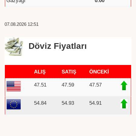
Gazyağı
0.00
07.08.2026 12:51
Döviz Fiyatları
ALIŞ
SATIŞ
ÖNCEKİ
47.51
47.59
47.57
54.84
54.93
54.91