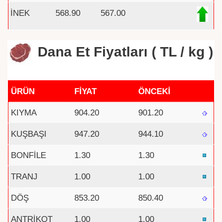
İNEK
568.90
567.00
Dana Et Fiyatları ( TL / kg )
ÜRÜN
FİYAT
ÖNCEKİ
KIYMA
904.20
901.20
KUŞBAŞI
947.20
944.10
BONFİLE
1.30
1.30
TRANJ
1.00
1.00
DÖŞ
853.20
850.40
ANTRİKOT
1.00
1.00