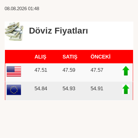
08.08.2026 01:48
Döviz Fiyatları
ALIŞ
SATIŞ
ÖNCEKİ
47.51
47.59
47.57
54.84
54.93
54.91