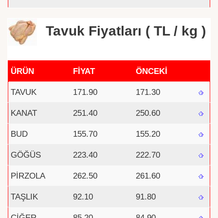
Tavuk Fiyatları ( TL / kg )
ÜRÜN
FİYAT
ÖNCEKİ
TAVUK
171.90
171.30
KANAT
251.40
250.60
BUD
155.70
155.20
GÖĞÜS
223.40
222.70
PİRZOLA
262.50
261.60
TAŞLIK
92.10
91.80
CİĞER
85.20
84.90