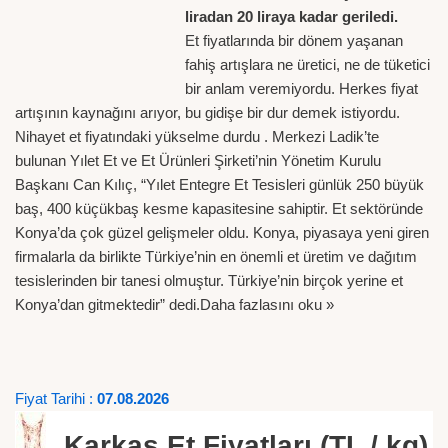
liradan 20 liraya kadar geriledi.
Et fiyatlarında bir dönem yaşanan
fahiş artışlara ne üretici, ne de tüketici
bir anlam veremiyordu. Herkes fiyat
artışının kaynağını arıyor, bu gidişe bir dur demek istiyordu.
Nihayet et fiyatındaki yükselme durdu . Merkezi Ladik’te
bulunan Yılet Et ve Et Ürünleri Şirketi’nin Yönetim Kurulu
Başkanı Can Kılıç, “Yılet Entegre Et Tesisleri günlük 250 büyük
baş, 400 küçükbaş kesme kapasitesine sahiptir. Et sektöründe
Konya’da çok güzel gelişmeler oldu. Konya, piyasaya yeni giren
firmalarla da birlikte Türkiye’nin en önemli et üretim ve dağıtım
tesislerinden bir tanesi olmuştur. Türkiye’nin birçok yerine et
Konya’dan gitmektedir” dedi.
Daha fazlasını oku »
Fiyat Tarihi :
07.08.2026
Karkas Et Fiyatları (TL / kg)