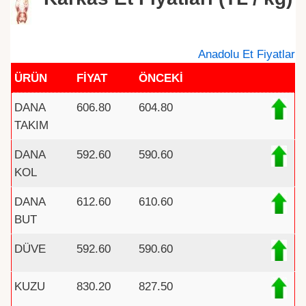
Anadolu Et Fiyatlar
ÜRÜN
FİYAT
ÖNCEKİ
DANA
606.80
604.80
TAKIM
DANA
592.60
590.60
KOL
DANA
612.60
610.60
BUT
DÜVE
592.60
590.60
KUZU
830.20
827.50