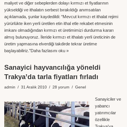
maliyet ve diğer sebeplerden dolayı kırmızı et fiyatlarının
yükseldiği ve ithalatın serbest bırakıldığı anımsatılan
açıklamada, şunlar kaydedildi: “Mevcut kırmızı et ithalat rejimi
yürürlükte iken yerli üretilen etin ithal etle rekabet etmesinin
imkanı olmadığından kırmızı et üretimimizi durdurma kararı
almış bulunuyoruz. İleride kırmızı et ithalatı yerli üreticinin de
üretim yapmasına elverdiği takdirde tekrar üretime
başlayabiliriz.”
Daha fazlasını oku »
Sanayici hayvancılığa yöneldi
Trakya’da tarla fiyatları fırladı
admin
31 Aralık 2010
28 yorum
Genel
Sanayiciler ve
yabancı
yatırımcılar
özellikle
Trakya’ya