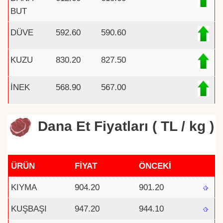
BUT
DÜVE
592.60
590.60
KUZU
830.20
827.50
İNEK
568.90
567.00
Dana Et Fiyatları ( TL / kg )
ÜRÜN
FİYAT
ÖNCEKİ
KIYMA
904.20
901.20
KUŞBAŞI
947.20
944.10