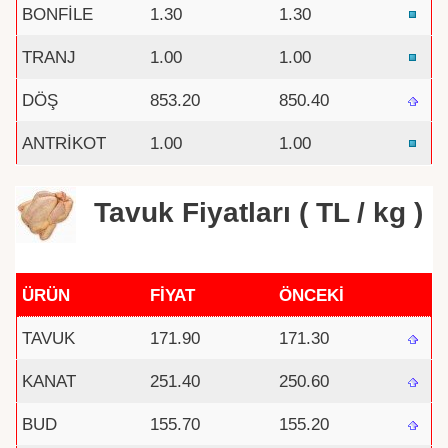
BONFİLE
1.30
1.30
TRANJ
1.00
1.00
DÖŞ
853.20
850.40
ANTRİKOT
1.00
1.00
Tavuk Fiyatları ( TL / kg )
ÜRÜN
FİYAT
ÖNCEKİ
TAVUK
171.90
171.30
KANAT
251.40
250.60
BUD
155.70
155.20