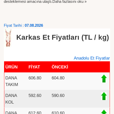
desteklemesi amacına ulaştı.
Daha fazlasını oku »
Fiyat Tarihi :
07.08.2026
Karkas Et Fiyatları (TL / kg)
Anadolu Et Fiyatlar
ÜRÜN
FİYAT
ÖNCEKİ
DANA
606.80
604.80
TAKIM
DANA
592.60
590.60
KOL
DANA
612.60
610.60