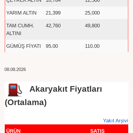
ÇEYREK ALTIN
10,784
12,500
YARIM ALTIN
21,399
25,000
TAM CUMH.
42,760
49,800
ALTINI
GÜMÜŞ FİYATI
95.00
110.00
08.08.2026
Akaryakıt Fiyatları
(Ortalama)
Yakıt Arşivi
ÜRÜN
SATIŞ