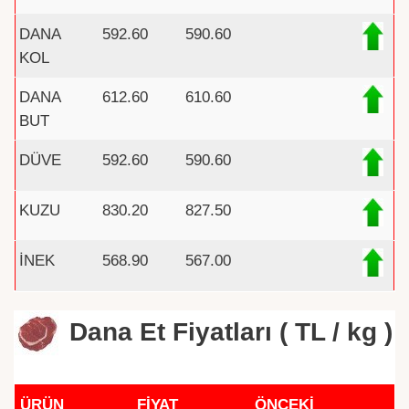
DANA
592.60
590.60
KOL
DANA
612.60
610.60
BUT
DÜVE
592.60
590.60
KUZU
830.20
827.50
İNEK
568.90
567.00
Dana Et Fiyatları ( TL / kg )
ÜRÜN
FİYAT
ÖNCEKİ