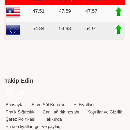
47.51
47.59
47.57
54.84
54.93
54.91
Takip Edin
Anasayfa
Et ve Süt Kurumu
Et Fiyatları
Pratik Sığırcılık
Canlı ağırlık hesabı
Koşullar ve Gizlilik
Çerez Politikası
Hakkında
En son fiyatları gör ve paylaş