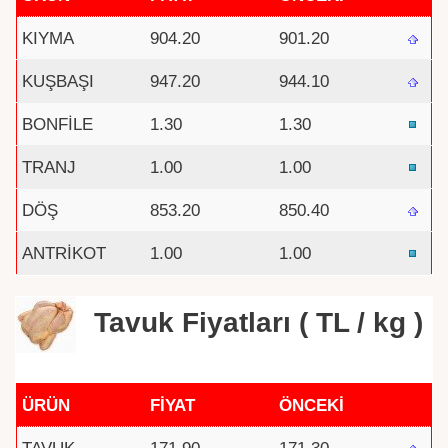
KIYMA
904.20
901.20
KUŞBAŞI
947.20
944.10
BONFİLE
1.30
1.30
TRANJ
1.00
1.00
DÖŞ
853.20
850.40
ANTRİKOT
1.00
1.00
Tavuk Fiyatları ( TL / kg )
ÜRÜN
FİYAT
ÖNCEKİ