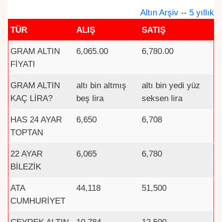
Altın Arşiv
--
5 yıllık
TÜR
ALIŞ
SATIŞ
GRAM ALTIN
6,065.00
6,780.00
FİYATI
GRAM ALTIN
altı bin altmış
altı bin yedi yüz
KAÇ LİRA?
beş lira
seksen lira
HAS 24 AYAR
6,650
6,708
TOPTAN
22 AYAR
6,065
6,780
BİLEZİK
ATA
44,118
51,500
CUMHURİYET