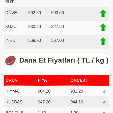
BUT
DÜVE
592.60
590.60
KUZU
830.20
827.50
İNEK
568.90
567.00
Dana Et Fiyatları ( TL / kg )
ÜRÜN
FİYAT
ÖNCEKİ
KIYMA
904.20
901.20
KUŞBAŞI
947.20
944.10
BONFİLE
1.30
1.30