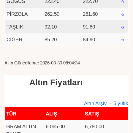
GÖĞÜS
223.40
222.70
PİRZOLA
262.50
261.60
TAŞLIK
92.10
91.80
CİĞER
85.20
84.90
Altın Güncelleme: 2026-03-30 08:04:34
Altın Fiyatları
Altın Arşiv
--
5 yıllık
TÜR
ALIŞ
SATIŞ
GRAM ALTIN
6,065.00
6,780.00