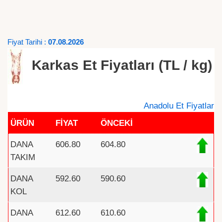
Fiyat Tarihi :
07.08.2026
Karkas Et Fiyatları (TL / kg)
Anadolu Et Fiyatlar
ÜRÜN
FİYAT
ÖNCEKİ
DANA
606.80
604.80
TAKIM
DANA
592.60
590.60
KOL
DANA
612.60
610.60