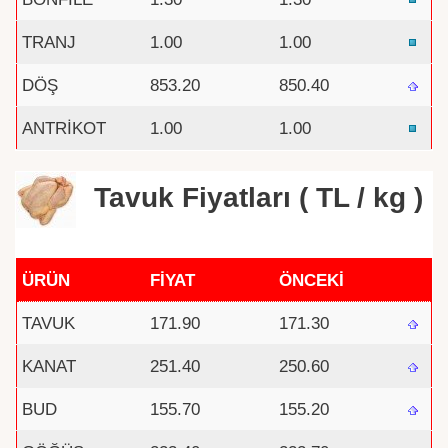
TRANJ
1.00
1.00
DÖŞ
853.20
850.40
ANTRİKOT
1.00
1.00
Tavuk Fiyatları ( TL / kg )
ÜRÜN
FİYAT
ÖNCEKİ
TAVUK
171.90
171.30
KANAT
251.40
250.60
BUD
155.70
155.20