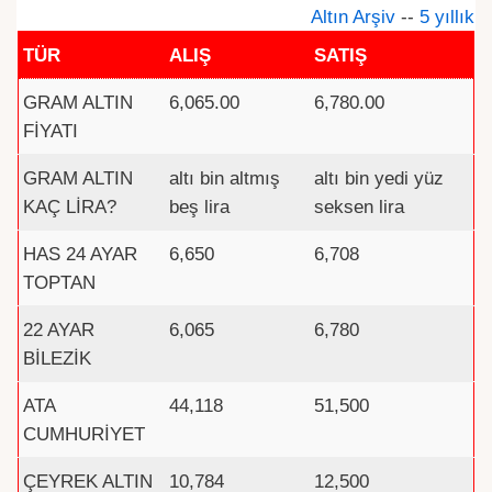
Altın Arşiv
--
5 yıllık
TÜR
ALIŞ
SATIŞ
GRAM ALTIN
6,065.00
6,780.00
FİYATI
GRAM ALTIN
altı bin altmış
altı bin yedi yüz
KAÇ LİRA?
beş lira
seksen lira
HAS 24 AYAR
6,650
6,708
TOPTAN
22 AYAR
6,065
6,780
BİLEZİK
ATA
44,118
51,500
CUMHURİYET
ÇEYREK ALTIN
10,784
12,500