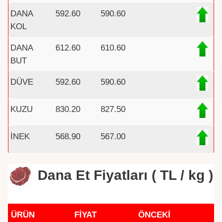
DANA
592.60
590.60
KOL
DANA
612.60
610.60
BUT
DÜVE
592.60
590.60
KUZU
830.20
827.50
İNEK
568.90
567.00
Dana Et Fiyatları ( TL / kg )
ÜRÜN
FİYAT
ÖNCEKİ