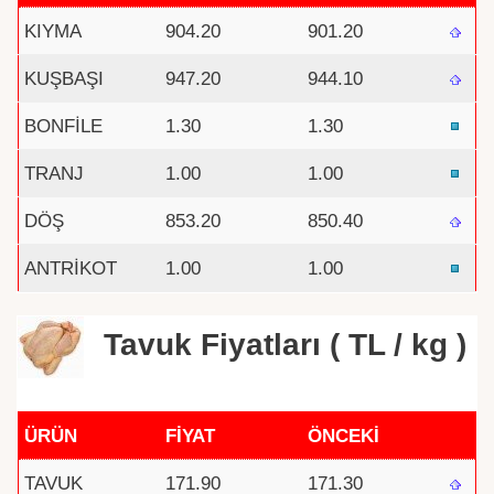
KIYMA
904.20
901.20
KUŞBAŞI
947.20
944.10
BONFİLE
1.30
1.30
TRANJ
1.00
1.00
DÖŞ
853.20
850.40
ANTRİKOT
1.00
1.00
Tavuk Fiyatları ( TL / kg )
ÜRÜN
FİYAT
ÖNCEKİ
TAVUK
171.90
171.30