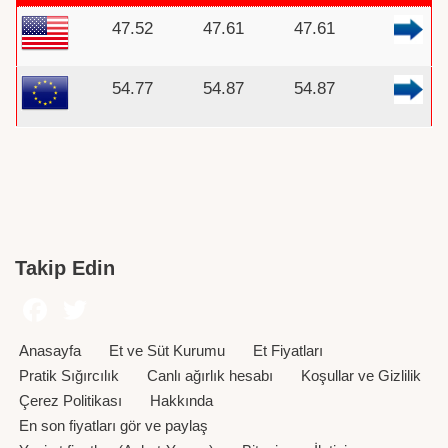
47.52
47.61
47.61
54.77
54.87
54.87
Takip Edin
Anasayfa
Et ve Süt Kurumu
Et Fiyatları
Pratik Sığırcılık
Canlı ağırlık hesabı
Koşullar ve Gizlilik
Çerez Politikası
Hakkında
En son fiyatları gör ve paylaş