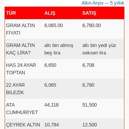
Altın Arşiv
--
5 yıllık
TÜR
ALIŞ
SATIŞ
GRAM ALTIN
6,065.00
6,780.00
FİYATI
GRAM ALTIN
altı bin altmış
altı bin yedi yüz
KAÇ LİRA?
beş lira
seksen lira
HAS 24 AYAR
6,650
6,708
TOPTAN
22 AYAR
6,065
6,780
BİLEZİK
ATA
44,118
51,500
CUMHURİYET
ÇEYREK ALTIN
10,784
12,500