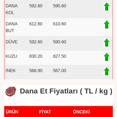
DANA
592.60
590.60
KOL
DANA
612.60
610.60
BUT
DÜVE
592.60
590.60
KUZU
830.20
827.50
İNEK
568.90
567.00
Dana Et Fiyatları ( TL / kg )
ÜRÜN
FİYAT
ÖNCEKİ