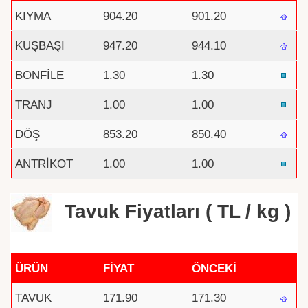
KIYMA
904.20
901.20
KUŞBAŞI
947.20
944.10
BONFİLE
1.30
1.30
TRANJ
1.00
1.00
DÖŞ
853.20
850.40
ANTRİKOT
1.00
1.00
Tavuk Fiyatları ( TL / kg )
ÜRÜN
FİYAT
ÖNCEKİ
TAVUK
171.90
171.30