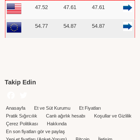
47.52
47.61
47.61
54.77
54.87
54.87
Takip Edin
Anasayfa
Et ve Süt Kurumu
Et Fiyatları
Pratik Sığırcılık
Canlı ağırlık hesabı
Koşullar ve Gizlilik
Çerez Politikası
Hakkında
En son fiyatları gör ve paylaş
Yeni et fiyatları (Anket-Yorum)
Bitcoin
İletişim