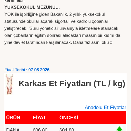
kararı aldı.
YÜKSEKOKUL MEZUNU…
YÖK ile işbirliğine giden Bakanlık, 2 yıllık yüksekokul
statüsünde okullar açarak sigortalı ve kadrolu çobanlar
yetiştirecek. ‘Sürü yöneticisi’ unvanıyla işletmelere atanacak
olan çobanların eğitim sonrası alacakları maaşın bir kısmı da
yine devlet tarafından karşılanacak.
Daha fazlasını oku »
Fiyat Tarihi :
07.08.2026
Karkas Et Fiyatları (TL / kg)
Anadolu Et Fiyatlar
ÜRÜN
FİYAT
ÖNCEKİ
DANA
606.80
604.80