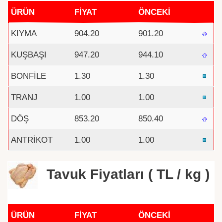
ÜRÜN
FİYAT
ÖNCEKİ
KIYMA
904.20
901.20
KUŞBAŞI
947.20
944.10
BONFİLE
1.30
1.30
TRANJ
1.00
1.00
DÖŞ
853.20
850.40
ANTRİKOT
1.00
1.00
Tavuk Fiyatları ( TL / kg )
ÜRÜN
FİYAT
ÖNCEKİ