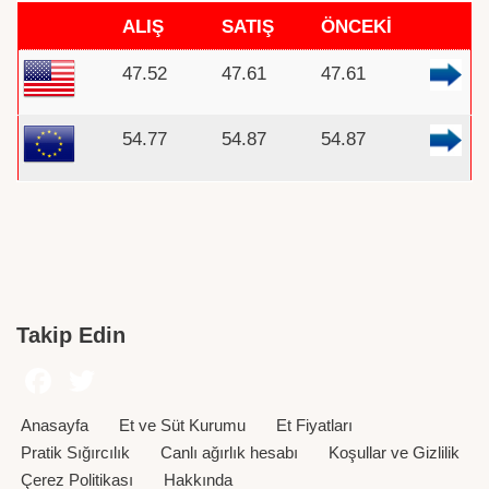
ALIŞ
SATIŞ
ÖNCEKİ
47.52
47.61
47.61
54.77
54.87
54.87
Takip Edin
Anasayfa
Et ve Süt Kurumu
Et Fiyatları
Pratik Sığırcılık
Canlı ağırlık hesabı
Koşullar ve Gizlilik
Çerez Politikası
Hakkında