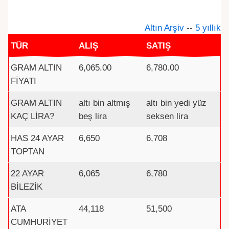
Altın Arşiv
--
5 yıllık
TÜR
ALIŞ
SATIŞ
GRAM ALTIN
6,065.00
6,780.00
FİYATI
GRAM ALTIN
altı bin altmış
altı bin yedi yüz
KAÇ LİRA?
beş lira
seksen lira
HAS 24 AYAR
6,650
6,708
TOPTAN
22 AYAR
6,065
6,780
BİLEZİK
ATA
44,118
51,500
CUMHURİYET