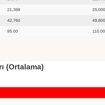
21,399
25,00
42,760
49,80
95.00
110.0
rı (Ortalama)