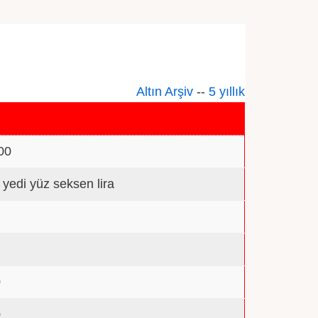
Altın Arşiv
--
5 yıllık
00
n yedi yüz seksen lira
0
0