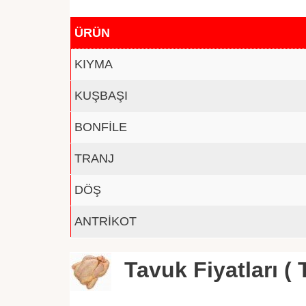
ÜRÜN
KIYMA
KUŞBAŞI
BONFİLE
TRANJ
DÖŞ
ANTRİKOT
Tavuk Fiyatları ( T