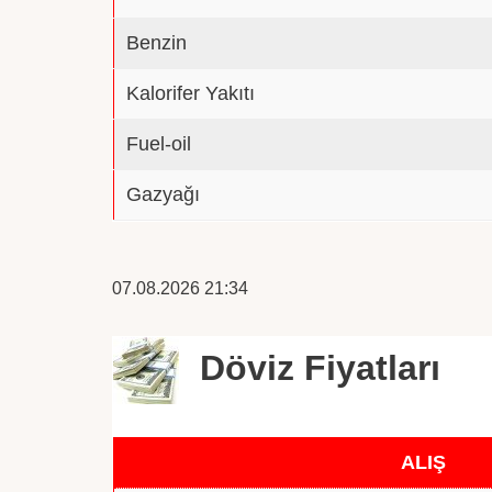
Benzin
Kalorifer Yakıtı
Fuel-oil
Gazyağı
07.08.2026 21:34
Döviz Fiyatları
ALIŞ