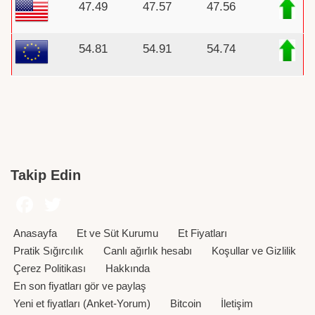
47.49
47.57
47.56
54.81
54.91
54.74
Takip Edin
Anasayfa
Et ve Süt Kurumu
Et Fiyatları
Pratik Sığırcılık
Canlı ağırlık hesabı
Koşullar ve Gizlilik
Çerez Politikası
Hakkında
En son fiyatları gör ve paylaş
Yeni et fiyatları (Anket-Yorum)
Bitcoin
İletişim