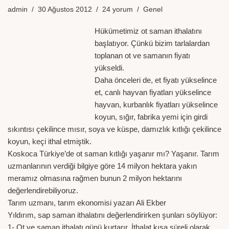
admin
30 Ağustos 2012
24 yorum
Genel
Hükümetimiz ot saman ithalatını
başlatıyor. Çünkü bizim tarlalardan
toplanan ot ve samanın fiyatı
yükseldi.
Daha önceleri de, et fiyatı yükselince
et, canlı hayvan fiyatları yükselince
hayvan, kurbanlık fiyatları yükselince
koyun, sığır, fabrika yemi için girdi
sıkıntısı çekilince mısır, soya ve küspe, damızlık kıtlığı çekilince
koyun, keçi ithal etmiştik.
Koskoca Türkiye’de ot saman kıtlığı yaşanır mı? Yaşanır. Tarım
uzmanlarının verdiği bilgiye göre 14 milyon hektara yakın
meramız olmasına rağmen bunun 2 milyon hektarını
değerlendirebiliyoruz.
Tarım uzmanı, tarım ekonomisi yazarı Ali Ekber
Yıldırım, sap saman ithalatını değerlendirirken şunları söylüyor:
1- Ot ve saman ithalatı günü kurtarır. İthalat kısa süreli olarak