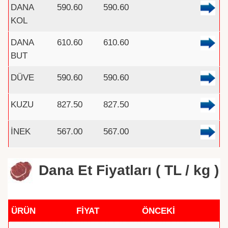
DANA
590.60
590.60
KOL
DANA
610.60
610.60
BUT
DÜVE
590.60
590.60
KUZU
827.50
827.50
İNEK
567.00
567.00
Dana Et Fiyatları ( TL / kg )
ÜRÜN
FİYAT
ÖNCEKİ