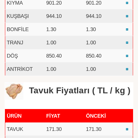
KIYMA
901.20
901.20
KUŞBAŞI
944.10
944.10
BONFİLE
1.30
1.30
TRANJ
1.00
1.00
DÖŞ
850.40
850.40
ANTRİKOT
1.00
1.00
Tavuk Fiyatları ( TL / kg )
ÜRÜN
FİYAT
ÖNCEKİ
TAVUK
171.30
171.30