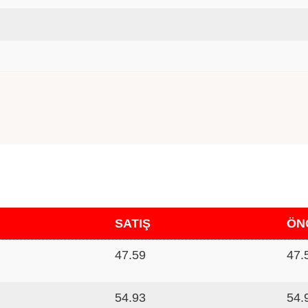
SATIŞ
ÖN
47.59
47.
54.93
54.