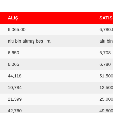
ALIŞ
SATIŞ
6,065.00
6,780.
altı bin altmış beş lira
altı bi
6,650
6,708
6,065
6,780
44,118
51,50
10,784
12,50
21,399
25,00
42,760
49,80