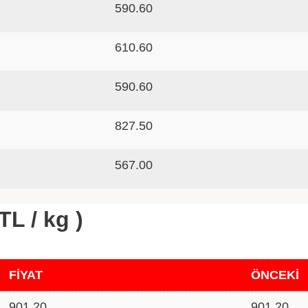
590.60
610.60
590.60
827.50
567.00
TL / kg )
FİYAT
ÖNCEKİ
901.20
901.20