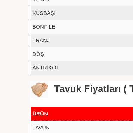
KUŞBAŞI
BONFİLE
TRANJ
DÖŞ
ANTRİKOT
Tavuk Fiyatları ( T
ÜRÜN
TAVUK