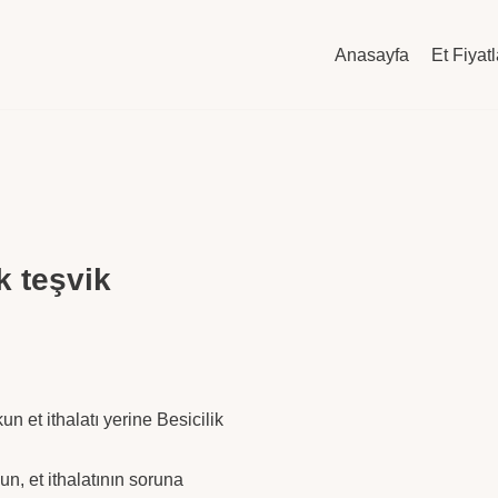
Anasayfa
Et Fiyatl
ik teşvik
et ithalatı yerine Besicilik
, et ithalatının soruna