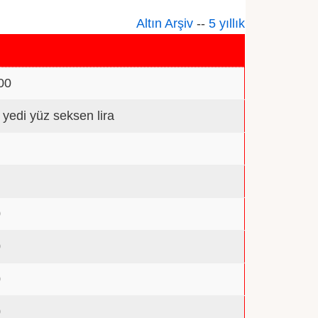
Altın Arşiv
--
5 yıllık
00
n yedi yüz seksen lira
0
0
0
0