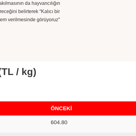
akılmasının da hayvancılığın
ceğini belirterek “Kalıcı bir
nem verilmesinde görüyoruz”
(TL / kg)
ÖNCEKİ
604.80