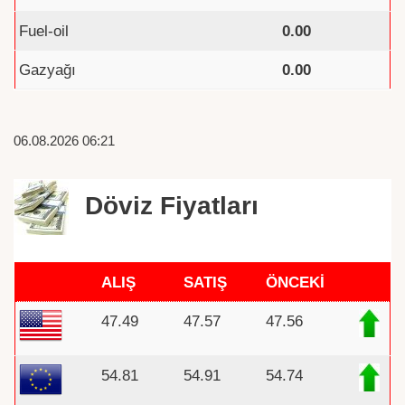
Fuel-oil
0.00
Gazyağı
0.00
06.08.2026 06:21
Döviz Fiyatları
ALIŞ
SATIŞ
ÖNCEKİ
47.49
47.57
47.56
54.81
54.91
54.74