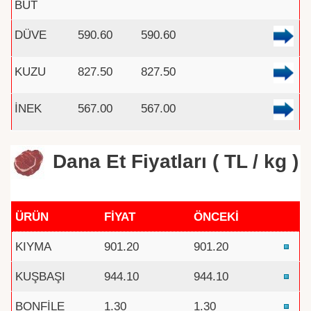
BUT
DÜVE
590.60
590.60
KUZU
827.50
827.50
İNEK
567.00
567.00
Dana Et Fiyatları ( TL / kg )
ÜRÜN
FİYAT
ÖNCEKİ
KIYMA
901.20
901.20
KUŞBAŞI
944.10
944.10
BONFİLE
1.30
1.30