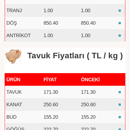
TRANJ
1.00
1.00
DÖŞ
850.40
850.40
ANTRİKOT
1.00
1.00
Tavuk Fiyatları ( TL / kg )
ÜRÜN
FİYAT
ÖNCEKİ
TAVUK
171.30
171.30
KANAT
250.60
250.60
BUD
155.20
155.20
GÖĞÜS
222.70
222.70