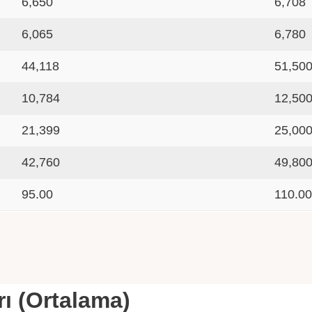
6,650
6,708
6,065
6,780
44,118
51,50
10,784
12,50
21,399
25,00
42,760
49,80
95.00
110.0
rı (Ortalama)