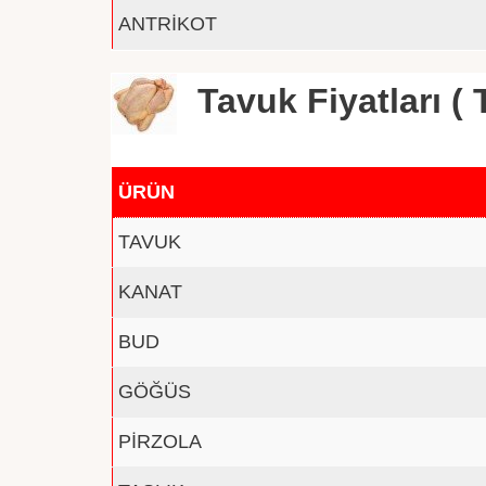
ANTRİKOT
Tavuk Fiyatları ( T
ÜRÜN
TAVUK
KANAT
BUD
GÖĞÜS
PİRZOLA