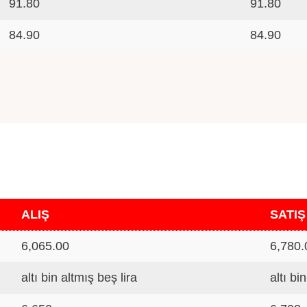
91.80
91.80
84.90
84.90
ALIŞ
SATIŞ
6,065.00
6,780.
altı bin altmış beş lira
altı bi