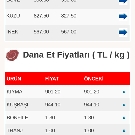
KUZU
827.50
827.50
İNEK
567.00
567.00
Dana Et Fiyatları ( TL / kg )
ÜRÜN
FİYAT
ÖNCEKİ
KIYMA
901.20
901.20
KUŞBAŞI
944.10
944.10
BONFİLE
1.30
1.30
TRANJ
1.00
1.00