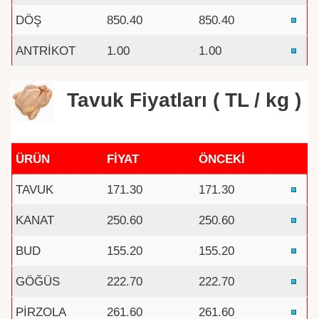
DÖŞ
850.40
850.40
ANTRİKOT
1.00
1.00
Tavuk Fiyatları ( TL / kg )
ÜRÜN
FİYAT
ÖNCEKİ
TAVUK
171.30
171.30
KANAT
250.60
250.60
BUD
155.20
155.20
GÖĞÜS
222.70
222.70
PİRZOLA
261.60
261.60