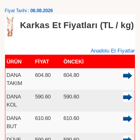
Fiyat Tarihi :
06.08.2026
Karkas Et Fiyatları (TL / kg)
Anadolu Et Fiyatlar
ÜRÜN
FİYAT
ÖNCEKİ
DANA
604.80
604.80
TAKIM
DANA
590.60
590.60
KOL
DANA
610.60
610.60
BUT
DÜVE
590.60
590.60