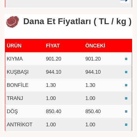
Dana Et Fiyatları ( TL / kg )
ÜRÜN
FİYAT
ÖNCEKİ
KIYMA
901.20
901.20
KUŞBAŞI
944.10
944.10
BONFİLE
1.30
1.30
TRANJ
1.00
1.00
DÖŞ
850.40
850.40
ANTRİKOT
1.00
1.00