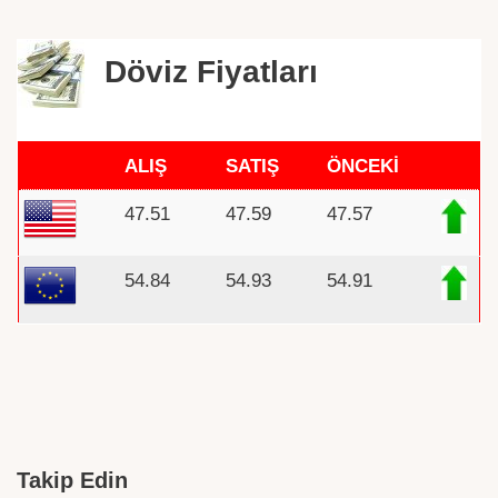
Döviz Fiyatları
ALIŞ
SATIŞ
ÖNCEKİ
47.51
47.59
47.57
54.84
54.93
54.91
Takip Edin