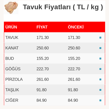
Tavuk Fiyatları ( TL / kg )
ÜRÜN
FİYAT
ÖNCEKİ
TAVUK
171.30
171.30
KANAT
250.60
250.60
BUD
155.20
155.20
GÖĞÜS
222.70
222.70
PİRZOLA
261.60
261.60
TAŞLIK
91.80
91.80
CİĞER
84.90
84.90