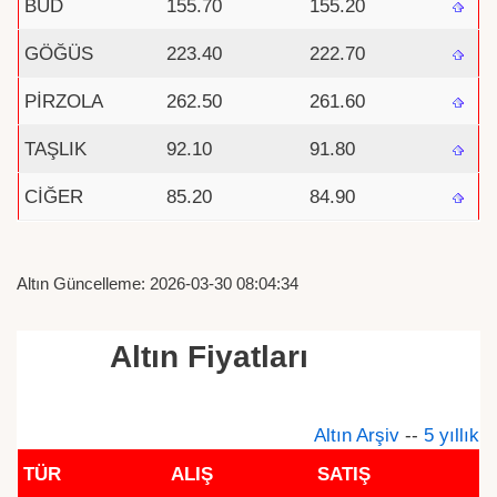
BUD
155.70
155.20
GÖĞÜS
223.40
222.70
PİRZOLA
262.50
261.60
TAŞLIK
92.10
91.80
CİĞER
85.20
84.90
Altın Güncelleme: 2026-03-30 08:04:34
Altın Fiyatları
Altın Arşiv
--
5 yıllık
TÜR
ALIŞ
SATIŞ