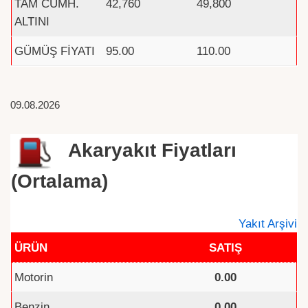
TAM CUMH.
42,760
49,800
ALTINI
GÜMÜŞ FİYATI
95.00
110.00
09.08.2026
Akaryakıt Fiyatları
(Ortalama)
Yakıt Arşivi
ÜRÜN
SATIŞ
Motorin
0.00
Benzin
0.00