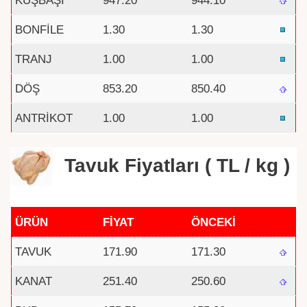
KUŞBAŞI
947.20
944.10
BONFİLE
1.30
1.30
TRANJ
1.00
1.00
DÖŞ
853.20
850.40
ANTRİKOT
1.00
1.00
Tavuk Fiyatları ( TL / kg )
ÜRÜN
FİYAT
ÖNCEKİ
TAVUK
171.90
171.30
KANAT
251.40
250.60