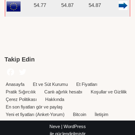
54.77
54.87
54.87
Takip Edin
Anasayfa
Et ve Süt Kurumu
Et Fiyatları
Pratik Sığırcılık
Canlı ağırlık hesabı
Koşullar ve Gizlilik
Çerez Politikası
Hakkında
En son fiyatları gör ve paylaş
Yeni et fiyatları (Anket-Yorum)
Bitcoin
İletişim
Neve
|
WordPress
ile güçlendirilmiştir