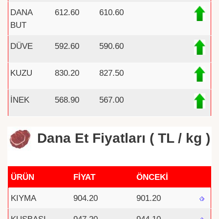
DANA
612.60
610.60
BUT
DÜVE
592.60
590.60
KUZU
830.20
827.50
İNEK
568.90
567.00
Dana Et Fiyatları ( TL / kg )
ÜRÜN
FİYAT
ÖNCEKİ
KIYMA
904.20
901.20