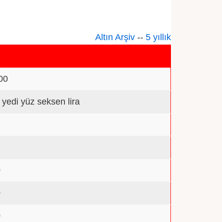
Altın Arşiv
--
5 yıllık
00
n yedi yüz seksen lira
0
0
0