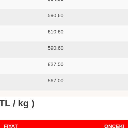
590.60
610.60
590.60
827.50
567.00
TL / kg )
FİYAT
ÖNCEKİ