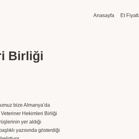
Anasayfa
Et Fiyatl
 Birliği
rumuz bize Almanya’da
Veteriner Hekimleri Birliği
şlerinin yer aldığı
) başlıklı yazısında gösterdiği
belirtiyor.