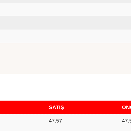
SATIŞ
ÖN
47.57
47.