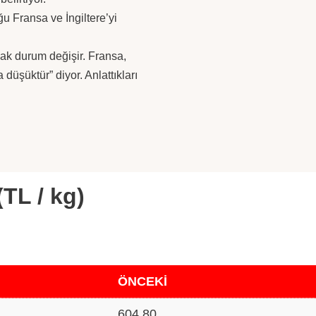
ğu Fransa ve İngiltere’yi
ak durum değişir. Fransa,
düşüktür” diyor. Anlattıkları
(TL / kg)
ÖNCEKİ
604.80