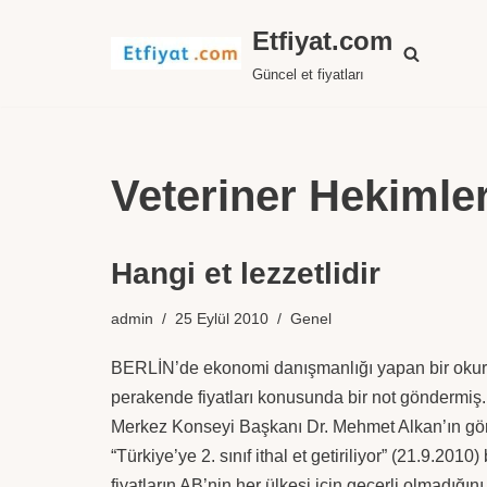
Etfiyat.com
İçeriğe
Güncel et fiyatları
geç
Veteriner Hekimleri
Hangi et lezzetlidir
admin
25 Eylül 2010
Genel
BERLİN’de ekonomi danışmanlığı yapan bir oku
perakende fiyatları konusunda bir not göndermiş. 
Merkez Konseyi Başkanı Dr. Mehmet Alkan’ın görü
“Türkiye’ye 2. sınıf ithal et getiriliyor” (21.9.2010
fiyatların AB’nin her ülkesi için geçerli olmadığını 