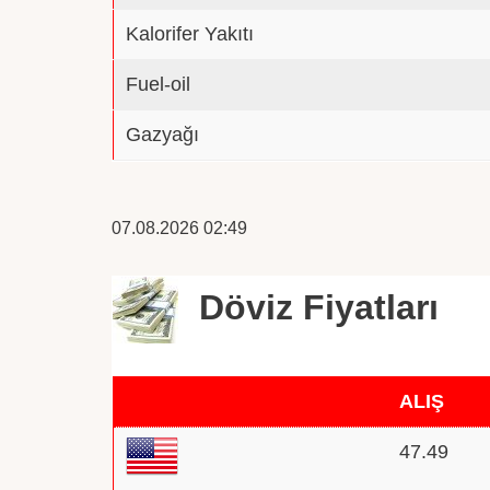
Kalorifer Yakıtı
Fuel-oil
Gazyağı
07.08.2026 02:49
Döviz Fiyatları
ALIŞ
47.49