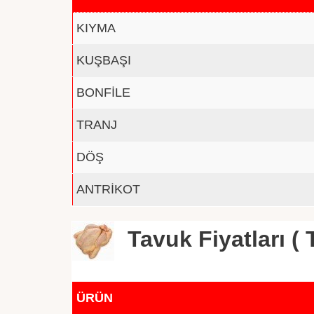
KIYMA
KUŞBAŞI
BONFİLE
TRANJ
DÖŞ
ANTRİKOT
Tavuk Fiyatları ( T
ÜRÜN