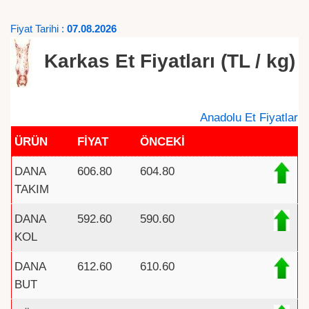
Fiyat Tarihi :
07.08.2026
Karkas Et Fiyatları (TL / kg)
Anadolu Et Fiyatlar
ÜRÜN
FİYAT
ÖNCEKİ
DANA
606.80
604.80
TAKIM
DANA
592.60
590.60
KOL
DANA
612.60
610.60
BUT