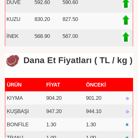
DÜVE
592.60
590.60
KUZU
830.20
827.50
İNEK
568.90
567.00
Dana Et Fiyatları ( TL / kg )
ÜRÜN
FİYAT
ÖNCEKİ
KIYMA
904.20
901.20
KUŞBAŞI
947.20
944.10
BONFİLE
1.30
1.30
TRANJ
1.00
1.00