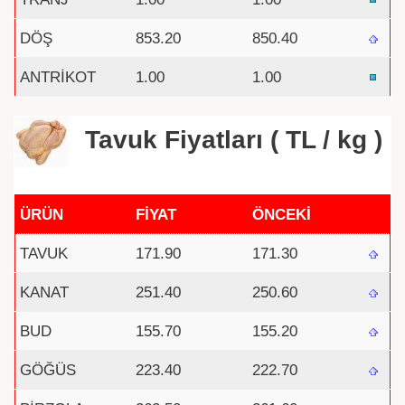
DÖŞ
853.20
850.40
ANTRİKOT
1.00
1.00
Tavuk Fiyatları ( TL / kg )
ÜRÜN
FİYAT
ÖNCEKİ
TAVUK
171.90
171.30
KANAT
251.40
250.60
BUD
155.70
155.20
GÖĞÜS
223.40
222.70