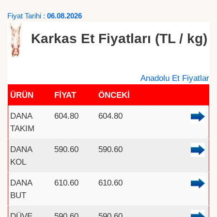
Fiyat Tarihi :
06.08.2026
Karkas Et Fiyatları (TL / kg)
Anadolu Et Fiyatlar
ÜRÜN
FİYAT
ÖNCEKİ
DANA
604.80
604.80
TAKIM
DANA
590.60
590.60
KOL
DANA
610.60
610.60
BUT
DÜVE
590.60
590.60