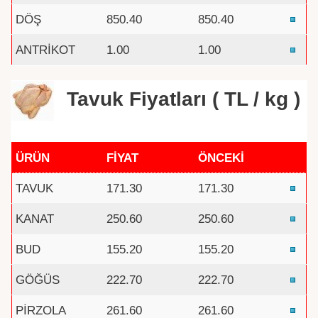
DÖŞ
850.40
850.40
ANTRİKOT
1.00
1.00
Tavuk Fiyatları ( TL / kg )
ÜRÜN
FİYAT
ÖNCEKİ
TAVUK
171.30
171.30
KANAT
250.60
250.60
BUD
155.20
155.20
GÖĞÜS
222.70
222.70
PİRZOLA
261.60
261.60