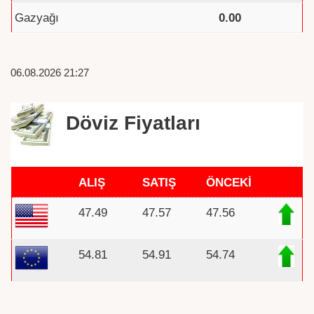
Gazyağı
0.00
06.08.2026 21:27
Döviz Fiyatları
ALIŞ
SATIŞ
ÖNCEKİ
47.49
47.57
47.56
54.81
54.91
54.74