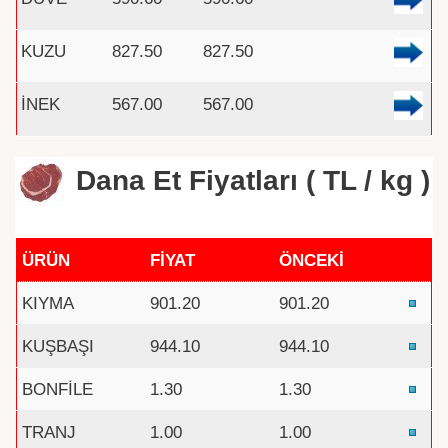
KUZU
827.50
827.50
İNEK
567.00
567.00
Dana Et Fiyatları ( TL / kg )
ÜRÜN
FİYAT
ÖNCEKİ
KIYMA
901.20
901.20
KUŞBAŞI
944.10
944.10
BONFİLE
1.30
1.30
TRANJ
1.00
1.00