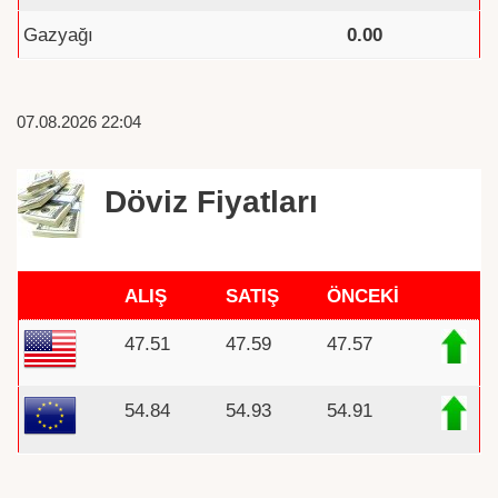
Gazyağı
0.00
07.08.2026 22:04
Döviz Fiyatları
ALIŞ
SATIŞ
ÖNCEKİ
47.51
47.59
47.57
54.84
54.93
54.91