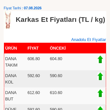
Fiyat Tarihi :
07.08.2026
Karkas Et Fiyatları (TL / kg)
Anadolu Et Fiyatlar
ÜRÜN
FİYAT
ÖNCEKİ
DANA
606.80
604.80
TAKIM
DANA
592.60
590.60
KOL
DANA
612.60
610.60
BUT
DÜVE
592.60
590.60