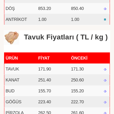
DÖŞ
853.20
850.40
ANTRİKOT
1.00
1.00
Tavuk Fiyatları ( TL / kg )
ÜRÜN
FİYAT
ÖNCEKİ
TAVUK
171.90
171.30
KANAT
251.40
250.60
BUD
155.70
155.20
GÖĞÜS
223.40
222.70
PİRZOLA
262.50
261.60