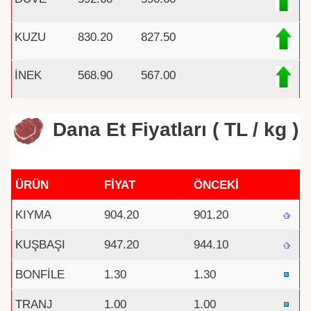
KUZU
830.20
827.50
İNEK
568.90
567.00
Dana Et Fiyatları ( TL / kg )
ÜRÜN
FİYAT
ÖNCEKİ
KIYMA
904.20
901.20
KUŞBAŞI
947.20
944.10
BONFİLE
1.30
1.30
TRANJ
1.00
1.00