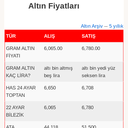
Altın Fiyatları
Altın Arşiv
--
5 yıllık
TÜR
ALIŞ
SATIŞ
GRAM ALTIN
6,065.00
6,780.00
FİYATI
GRAM ALTIN
altı bin altmış
altı bin yedi yüz
KAÇ LİRA?
beş lira
seksen lira
HAS 24 AYAR
6,650
6,708
TOPTAN
22 AYAR
6,065
6,780
BİLEZİK
ATA
44,118
51,500