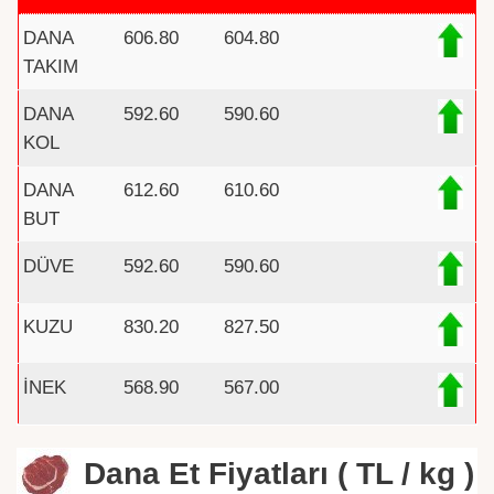
DANA
606.80
604.80
TAKIM
DANA
592.60
590.60
KOL
DANA
612.60
610.60
BUT
DÜVE
592.60
590.60
KUZU
830.20
827.50
İNEK
568.90
567.00
Dana Et Fiyatları ( TL / kg )