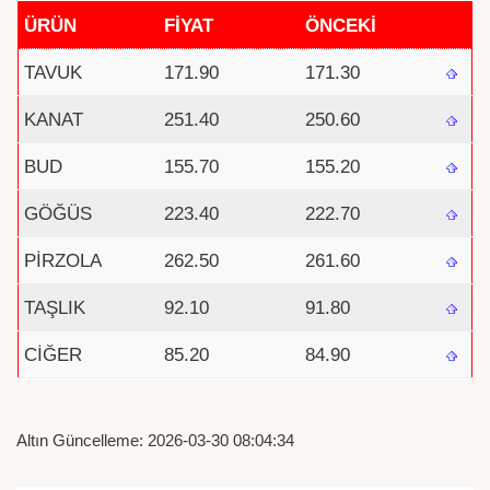
ÜRÜN
FİYAT
ÖNCEKİ
TAVUK
171.90
171.30
KANAT
251.40
250.60
BUD
155.70
155.20
GÖĞÜS
223.40
222.70
PİRZOLA
262.50
261.60
TAŞLIK
92.10
91.80
CİĞER
85.20
84.90
Altın Güncelleme: 2026-03-30 08:04:34