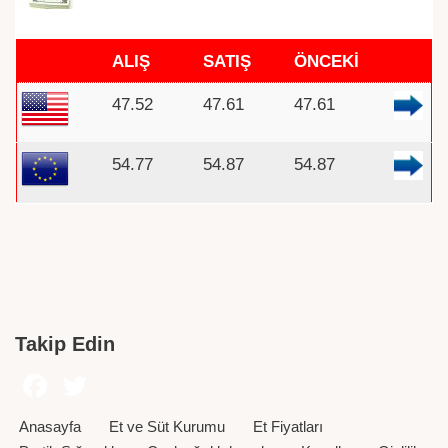
ALIŞ
SATIŞ
ÖNCEKİ
47.52
47.61
47.61
54.77
54.87
54.87
Takip Edin
Anasayfa
Et ve Süt Kurumu
Et Fiyatları