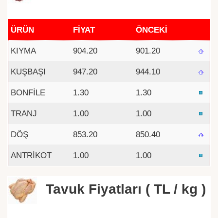
ÜRÜN
FİYAT
ÖNCEKİ
KIYMA
904.20
901.20
KUŞBAŞI
947.20
944.10
BONFİLE
1.30
1.30
TRANJ
1.00
1.00
DÖŞ
853.20
850.40
ANTRİKOT
1.00
1.00
Tavuk Fiyatları ( TL / kg )