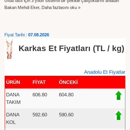
Gıda faslı için 3 yıldır sistemli bir şekilde çalıştıklarını anlatan
Bakan Mehdi Eker,
Daha fazlasını oku »
Fiyat Tarihi :
07.08.2026
Karkas Et Fiyatları (TL / kg)
Anadolu Et Fiyatlar
ÜRÜN
FİYAT
ÖNCEKİ
DANA
606.80
604.80
TAKIM
DANA
592.60
590.60
KOL