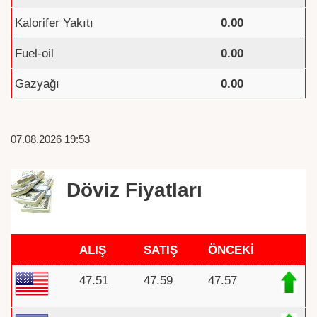
Kalorifer Yakıtı
0.00
Fuel-oil
0.00
Gazyağı
0.00
07.08.2026 19:53
Döviz Fiyatları
ALIŞ
SATIŞ
ÖNCEKİ
47.51
47.59
47.57