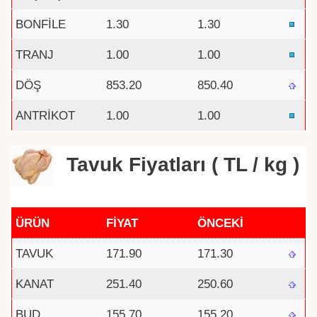
BONFİLE
1.30
1.30
TRANJ
1.00
1.00
DÖŞ
853.20
850.40
ANTRİKOT
1.00
1.00
Tavuk Fiyatları ( TL / kg )
ÜRÜN
FİYAT
ÖNCEKİ
TAVUK
171.90
171.30
KANAT
251.40
250.60
BUD
155.70
155.20