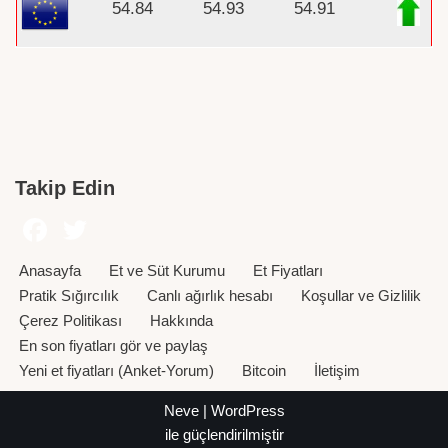
54.84
54.93
54.91
Takip Edin
Anasayfa
Et ve Süt Kurumu
Et Fiyatları
Pratik Sığırcılık
Canlı ağırlık hesabı
Koşullar ve Gizlilik
Çerez Politikası
Hakkında
En son fiyatları gör ve paylaş
Yeni et fiyatları (Anket-Yorum)
Bitcoin
İletişim
Neve
|
WordPress
ile güçlendirilmiştir