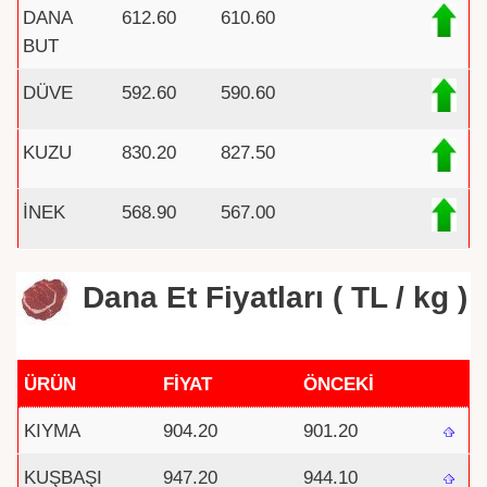
DANA
612.60
610.60
BUT
DÜVE
592.60
590.60
KUZU
830.20
827.50
İNEK
568.90
567.00
Dana Et Fiyatları ( TL / kg )
ÜRÜN
FİYAT
ÖNCEKİ
KIYMA
904.20
901.20
KUŞBAŞI
947.20
944.10