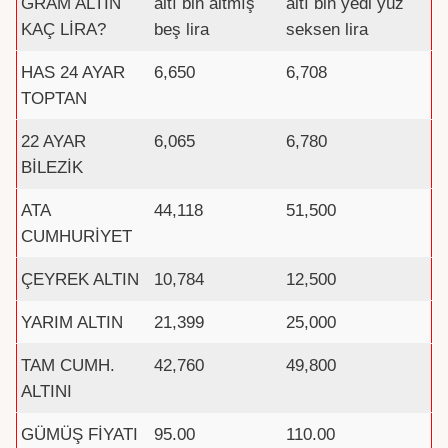
GRAM ALTIN
altı bin altmış
altı bin yedi yüz
KAÇ LİRA?
beş lira
seksen lira
HAS 24 AYAR
6,650
6,708
TOPTAN
22 AYAR
6,065
6,780
BİLEZİK
ATA
44,118
51,500
CUMHURİYET
ÇEYREK ALTIN
10,784
12,500
YARIM ALTIN
21,399
25,000
TAM CUMH.
42,760
49,800
ALTINI
GÜMÜŞ FİYATI
95.00
110.00