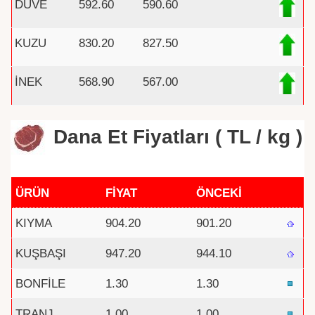
DÜVE
592.60
590.60
KUZU
830.20
827.50
İNEK
568.90
567.00
Dana Et Fiyatları ( TL / kg )
ÜRÜN
FİYAT
ÖNCEKİ
KIYMA
904.20
901.20
KUŞBAŞI
947.20
944.10
BONFİLE
1.30
1.30
TRANJ
1.00
1.00