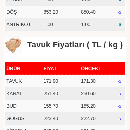
DÖŞ
853.20
850.40
ANTRİKOT
1.00
1.00
Tavuk Fiyatları ( TL / kg )
ÜRÜN
FİYAT
ÖNCEKİ
TAVUK
171.90
171.30
KANAT
251.40
250.60
BUD
155.70
155.20
GÖĞÜS
223.40
222.70