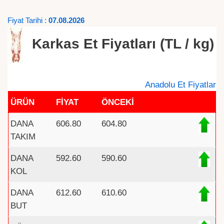
Fiyat Tarihi :
07.08.2026
Karkas Et Fiyatları (TL / kg)
Anadolu Et Fiyatlar
ÜRÜN
FİYAT
ÖNCEKİ
DANA
606.80
604.80
TAKIM
DANA
592.60
590.60
KOL
DANA
612.60
610.60
BUT