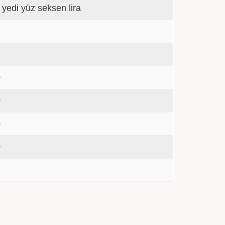
n yedi yüz seksen lira
0
0
0
0
0