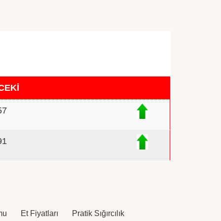
CEKİ
57
91
mu
Et Fiyatları
Pratik Sığırcılık