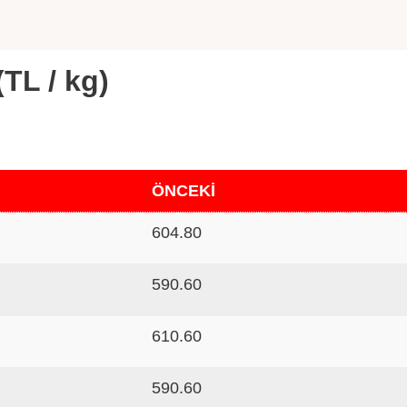
(TL / kg)
ÖNCEKİ
604.80
590.60
610.60
590.60