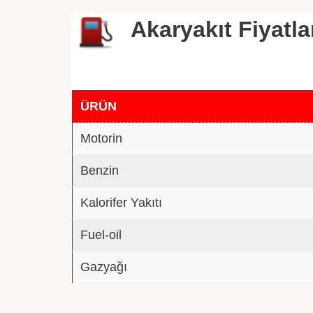
Akaryakıt Fiyatla
ÜRÜN
Motorin
Benzin
Kalorifer Yakıtı
Fuel-oil
Gazyağı