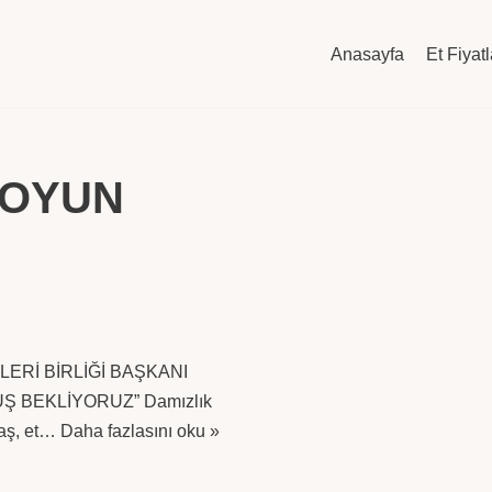
Anasayfa
Et Fiyatl
KOYUN
LERİ BİRLİĞİ BAŞKANI
Ş BEKLİYORUZ” Damızlık
lbaş, et…
Daha fazlasını oku »