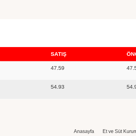
SATIŞ
ÖN
47.59
47.
54.93
54.
Anasayfa
Et ve Süt Kuru