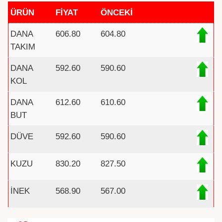
ÜRÜN
FİYAT
ÖNCEKİ
DANA
606.80
604.80
TAKIM
DANA
592.60
590.60
KOL
DANA
612.60
610.60
BUT
DÜVE
592.60
590.60
KUZU
830.20
827.50
İNEK
568.90
567.00