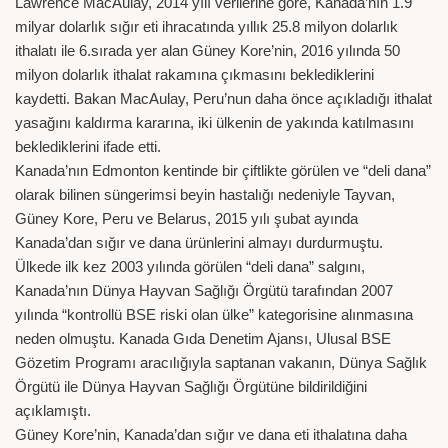
Lawrence MacAulay, 2014 yılı verilerine göre, Kanada’nın 1.9
milyar dolarlık sığır eti ihracatında yıllık 25.8 milyon dolarlık
ithalatı ile 6.sırada yer alan Güney Kore’nin, 2016 yılında 50
milyon dolarlık ithalat rakamına çıkmasını beklediklerini
kaydetti. Bakan MacAulay, Peru’nun daha önce açıkladığı ithalat
yasağını kaldırma kararına, iki ülkenin de yakında katılmasını
beklediklerini ifade etti.
Kanada’nın Edmonton kentinde bir çiftlikte görülen ve “deli dana”
olarak bilinen süngerimsi beyin hastalığı nedeniyle Tayvan,
Güney Kore, Peru ve Belarus, 2015 yılı şubat ayında
Kanada’dan sığır ve dana ürünlerini almayı durdurmuştu.
Ülkede ilk kez 2003 yılında görülen “deli dana” salgını,
Kanada’nın Dünya Hayvan Sağlığı Örgütü tarafından 2007
yılında “kontrollü BSE riski olan ülke” kategorisine alınmasına
neden olmuştu. Kanada Gıda Denetim Ajansı, Ulusal BSE
Gözetim Programı aracılığıyla saptanan vakanın, Dünya Sağlık
Örgütü ile Dünya Hayvan Sağlığı Örgütüne bildirildiğini
açıklamıştı.
Güney Kore’nin, Kanada’dan sığır ve dana eti ithalatına daha