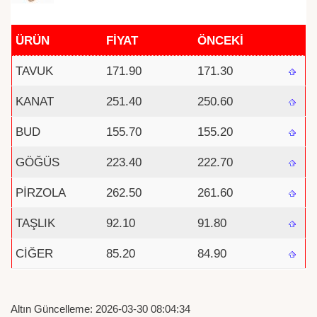
ÜRÜN
FİYAT
ÖNCEKİ
TAVUK
171.90
171.30
KANAT
251.40
250.60
BUD
155.70
155.20
GÖĞÜS
223.40
222.70
PİRZOLA
262.50
261.60
TAŞLIK
92.10
91.80
CİĞER
85.20
84.90
Altın Güncelleme: 2026-03-30 08:04:34