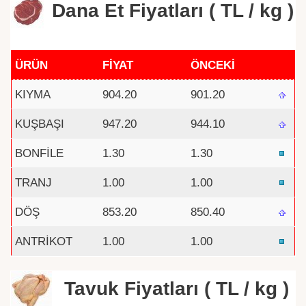
Dana Et Fiyatları ( TL / kg )
ÜRÜN
FİYAT
ÖNCEKİ
KIYMA
904.20
901.20
KUŞBAŞI
947.20
944.10
BONFİLE
1.30
1.30
TRANJ
1.00
1.00
DÖŞ
853.20
850.40
ANTRİKOT
1.00
1.00
Tavuk Fiyatları ( TL / kg )